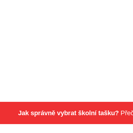
Jak správně vybrat školní tašku?
Přeč