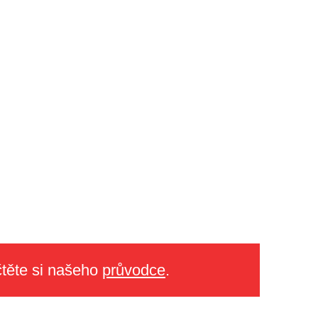
těte si našeho
průvodce
.