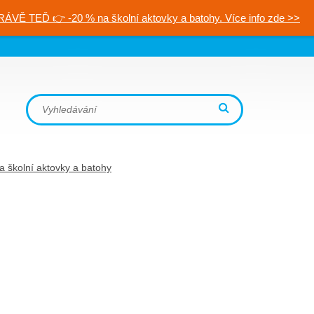
RÁVĚ TEĎ 👉 -20 % na školní aktovky a batohy. Více info zde >>