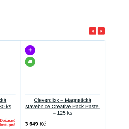
cká
Cleverclixx – Magnetická
Škol
80 ks
stavebnice Creative Pack Pastel
F
– 125 ks
Dočasně
3 399 K
3 649 Kč
dostupné