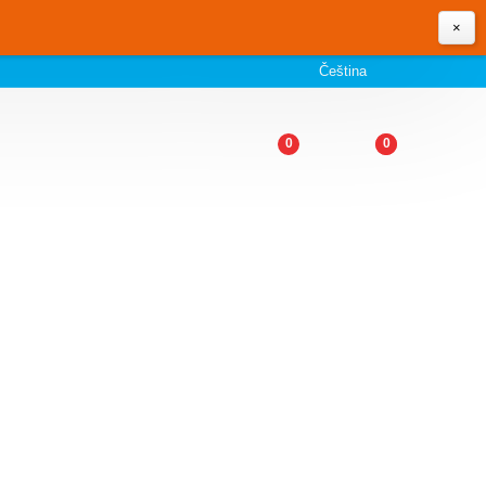
×
Čeština
0
0