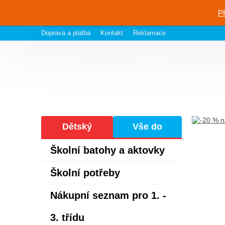
P
Doprava a platba
Kontakt
Reklamace
Dětský
Vše do
eshop
školy
Školní batohy a aktovky
Školní potřeby
Nákupní seznam pro 1. -
3. třídu