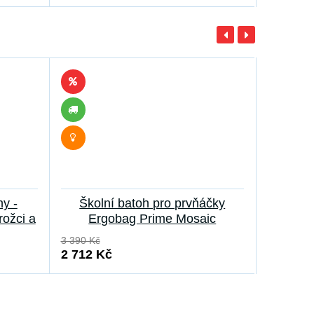
ny -
Školní batoh pro prvňáčky
Stude
rožci a
Ergobag Prime Mosaic
3 390 Kč
3 590 Kč
2 712 Kč
2 872 K