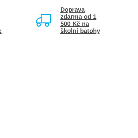
Doprava
zdarma od 1
500 Kč na
e
školní batohy