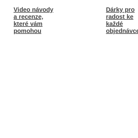
Video návody
Dárky pro
a recenze,
radost ke
které vám
každé
pomohou
objednávc