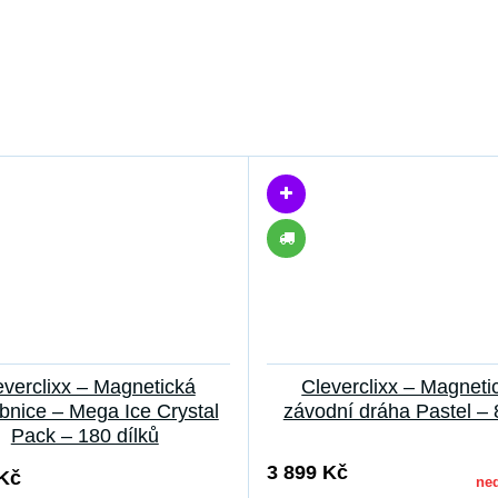
everclixx – Magnetická
Cleverclixx – Magneti
bnice – Mega Ice Crystal
závodní dráha Pastel – 
Pack – 180 dílků
3 899 Kč
 Kč
ne