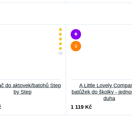
(3)
č do aktovek/batohů Step
A Little Lovely Compa
by Step
batůžek do školky - jedno
duha
č
1 119 Kč