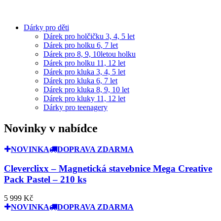
Dárky pro děti
Dárek pro holčičku 3, 4, 5 let
Dárek pro holku 6, 7 let
Dárek pro 8, 9, 10letou holku
Dárek pro holku 11, 12 let
Dárek pro kluka 3, 4, 5 let
Dárek pro kluka 6, 7 let
Dárek pro kluka 8, 9, 10 let
Dárek pro kluky 11, 12 let
Dárky pro teenagery
Novinky v nabídce
NOVINKA
DOPRAVA ZDARMA
Cleverclixx – Magnetická stavebnice Mega Creative
Pack Pastel – 210 ks
5 999 Kč
NOVINKA
DOPRAVA ZDARMA