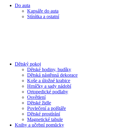
Do auta
Kapsáře do auta
Stínítka a ostatní
Dětský pokoj
Dětské hodiny, budíky
Dětská nástěnná dekorace
Koše a úložné krabice
Hrníčky a sady nádobí
Ortopedické podlahy
Osvětlení
Dětské židle
Povlečení a polštáře
Dětské prostírání
Magnetické tabule
Knihy a učební pomůcky