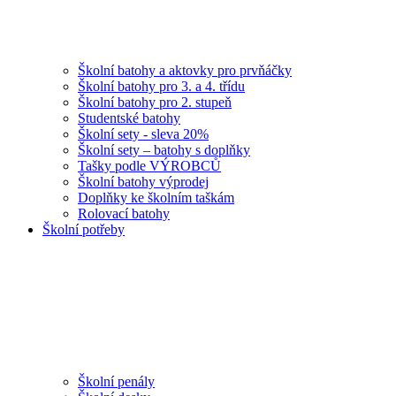
Školní batohy a aktovky pro prvňáčky
Školní batohy pro 3. a 4. třídu
Školní batohy pro 2. stupeň
Studentské batohy
Školní sety - sleva 20%
Školní sety – batohy s doplňky
Tašky podle VÝROBCŮ
Školní batohy výprodej
Doplňky ke školním taškám
Rolovací batohy
Školní potřeby
Školní penály