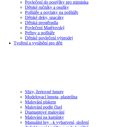
Povlečení do postýlky pro miminka
Dětské ručníky a osušky
Polštáře a povlaky na polštáře
Dětské deky, spacáky
Dětská prostěradla
Povlečení Matějovský
Peřiny a polštáře
Dětské povlečení výprodej
Tvoření a vyrábění pro děti
Slizy, žertovné hmoty
Modelovací hmota, plastelína
Malování pískem
Malování podle čísel
Diamantové malování
Malování na kamínky
Manuální hry - k vybarvení, složení