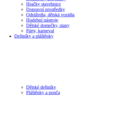
Hračky stavebnice
Dopravní prostředky
Odrážedla, dětská vozidla
Hudební nástroje
Dětské domečky, stany
Párty, karneval
Deštníky a pláštěnky
Dětské deštníky
Pláštěnky a ponča