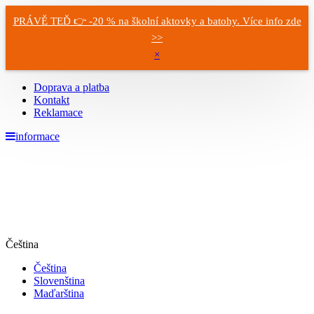
PRÁVĚ TEĎ 👉 -20 % na školní aktovky a batohy. Více info zde
>>
×
Doprava a platba
Kontakt
Reklamace
informace
Čeština
Čeština
Slovenština
Maďarština