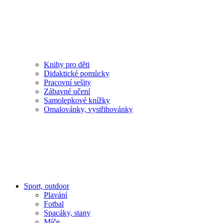
Knihy pro děti
Didaktické pomůcky
Pracovní sešity
Zábavné učení
Samolepkové knížky
Omalovánky, vystřihovánky
Sport, outdoor
Plavání
Fotbal
Spacáky, stany
Míče