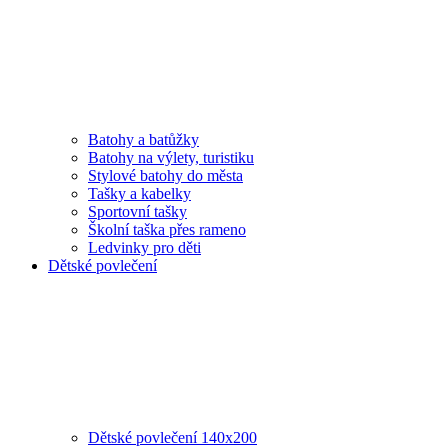
Batohy a batůžky
Batohy na výlety, turistiku
Stylové batohy do města
Tašky a kabelky
Sportovní tašky
Školní taška přes rameno
Ledvinky pro děti
Dětské povlečení
Dětské povlečení 140x200