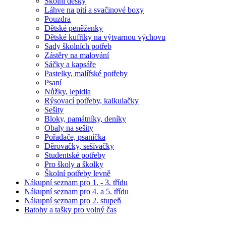
Školní desky
Láhve na pití a svačinové boxy
Pouzdra
Dětské peněženky
Dětské kufříky na výtvarnou výchovu
Sady školních potřeb
Zástěry na malování
Sáčky a kapsáře
Pastelky, malířské potřeby
Psaní
Nůžky, lepidla
Rýsovací potřeby, kalkulačky
Sešity
Bloky, památníky, deníky
Obaly na sešity
Pořadače, psaníčka
Děrovačky, sešívačky
Studentské potřeby
Pro školy a školky
Školní potřeby levně
Nákupní seznam pro 1. - 3. třídu
Nákupní seznam pro 4. a 5. třídu
Nákupní seznam pro 2. stupeň
Batohy a tašky pro volný čas