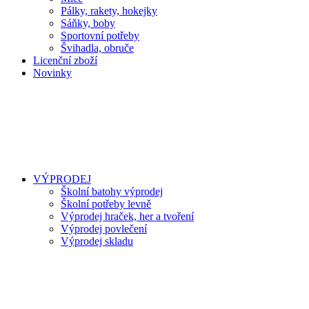
Pálky, rakety, hokejky
Sáňky, boby
Sportovní potřeby
Švihadla, obruče
Licenční zboží
Novinky
VÝPRODEJ
Školní batohy výprodej
Školní potřeby levně
Výprodej hraček, her a tvoření
Výprodej povlečení
Výprodej skladu