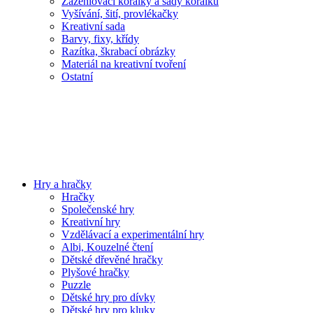
Zažehlovací korálky a sady korálků
Vyšívání, šití, provlékačky
Kreativní sada
Barvy, fixy, křídy
Razítka, škrabací obrázky
Materiál na kreativní tvoření
Ostatní
Hry a hračky
Hračky
Společenské hry
Kreativní hry
Vzdělávací a experimentální hry
Albi, Kouzelné čtení
Dětské dřevěné hračky
Plyšové hračky
Puzzle
Dětské hry pro dívky
Dětské hry pro kluky