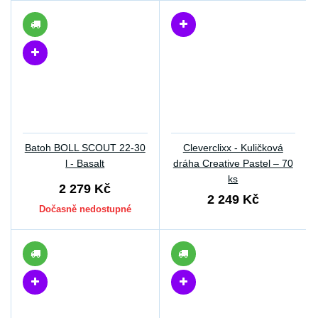
Batoh BOLL SCOUT 22-30
Cleverclixx - Kuličková
l - Basalt
dráha Creative Pastel – 70
ks
2 279 Kč
2 249 Kč
Dočasně nedostupné