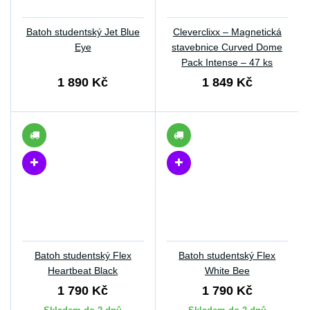
Batoh studentský Jet Blue
Cleverclixx – Magnetická
Eye
stavebnice Curved Dome
Pack Intense – 47 ks
1 890 Kč
1 849 Kč
Batoh studentský Flex
Batoh studentský Flex
Heartbeat Black
White Bee
1 790 Kč
1 790 Kč