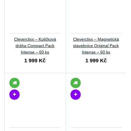
Cleverclixx – Kuličková
Cleverclixx – Magnetická
dráha Compact Pack
stavebnice Original Pack
Intense – 60 ks
Intense – 60 ks
1 999 Kč
1 999 Kč