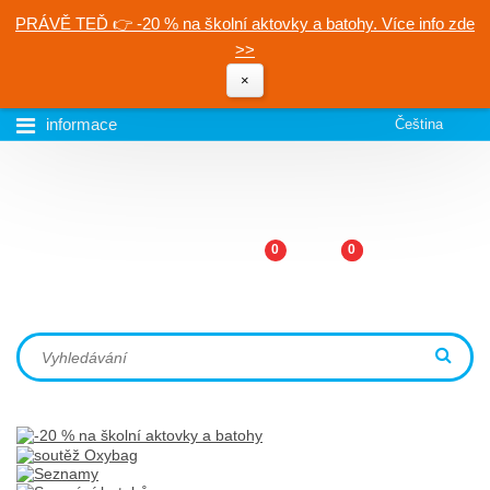
PRÁVĚ TEĎ 👉 -20 % na školní aktovky a batohy. Více info zde
>>
×
informace
Čeština
0
0