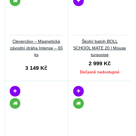
Cleverclixx – Magnetická
Školní batoh BOLL
závodní dráha Intense – 65
SCHOOL MATE 20 l Mouse
ks
turquoise
2 999 Kč
3 149 Kč
Dočasně nedostupné