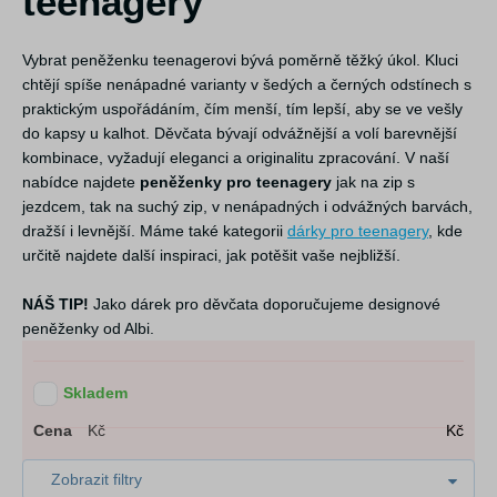
teenagery
Vybrat peněženku teenagerovi bývá poměrně těžký úkol. Kluci
chtějí spíše nenápadné varianty v šedých a černých odstínech s
praktickým uspořádáním, čím menší, tím lepší, aby se ve vešly
do kapsy u kalhot. Děvčata bývají odvážnější a volí barevnější
kombinace, vyžadují eleganci a originalitu zpracování. V naší
nabídce najdete
peněženky pro teenagery
jak na zip s
jezdcem, tak na suchý zip, v nenápadných i odvážných barvách,
dražší i levnější. Máme také kategorii
dárky pro teenagery
, kde
určitě najdete další inspiraci, jak potěšit vaše nejbližší.
NÁŠ TIP!
Jako dárek pro děvčata doporučujeme designové
peněženky od Albi.
Skladem
Cena
Kč
Kč
Zobrazit filtry