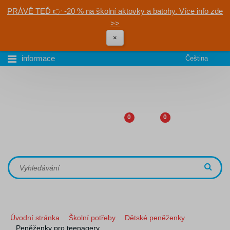
PRÁVĚ TEĎ 👉 -20 % na školní aktovky a batohy. Více info zde
>>
×
informace
Čeština
0
0
Úvodní stránka
Školní potřeby
Dětské peněženky
Peněženky pro teenagery