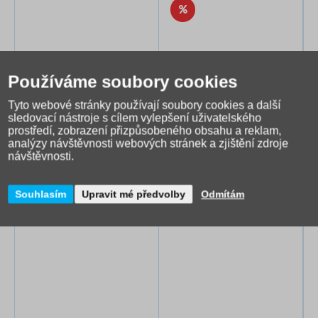
Používáme soubory cookies
Tyto webové stránky používají soubory cookies a další
sledovací nástroje s cílem vylepšení uživatelského
prostředí, zobrazení přizpůsobeného obsahu a reklam,
Dívčí peněženka Baagl
Pixie Crew Chlapecká
analýzy návštěvnosti webových stránek a zjištění zdroje
Marble
peněženka Hexa Harmony
návštěvnosti.
249 Kč
139 Kč
Skladem do 2 dnů
Dočasně nedostupné
Souhlasím
Upravit mé předvolby
Odmítám