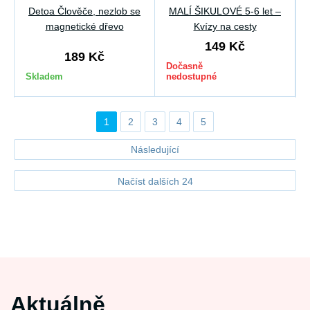
Detoa Člověče, nezlob se
MALÍ ŠIKULOVÉ 5-6 let –
magnetické dřevo
Kvízy na cesty
149 Kč
189 Kč
Dočasně
Skladem
nedostupné
1
2
3
4
5
Následující
Načíst dalších 24
Aktuálně