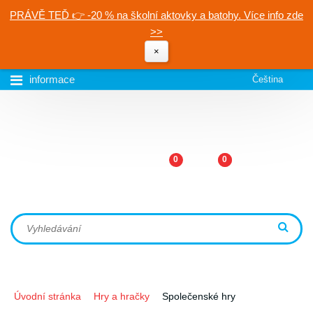
PRÁVĚ TEĎ 👉 -20 % na školní aktovky a batohy. Více info zde
>>
×
informace
Čeština
0
0
Úvodní stránka
Hry a hračky
Společenské hry