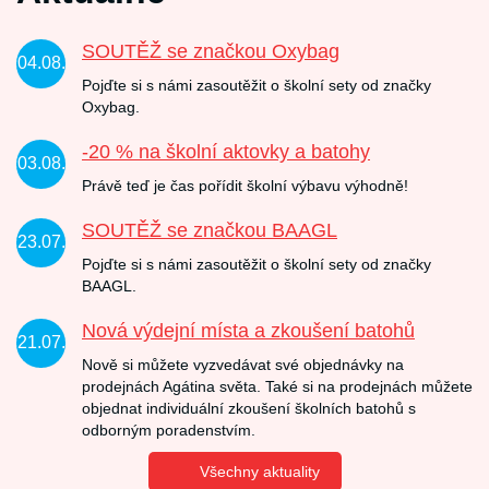
SOUTĚŽ se značkou Oxybag
04.08.
Pojďte si s námi zasoutěžit o školní sety od značky
Oxybag.
-20 % na školní aktovky a batohy
03.08.
Právě teď je čas pořídit školní výbavu výhodně!
SOUTĚŽ se značkou BAAGL
23.07.
Pojďte si s námi zasoutěžit o školní sety od značky
BAAGL.
Nová výdejní místa a zkoušení batohů
21.07.
Nově si můžete vyzvedávat své objednávky na
prodejnách Agátina světa. Také si na prodejnách můžete
objednat individuální zkoušení školních batohů s
odborným poradenstvím.
Všechny aktuality