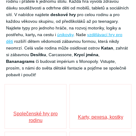
rodinu i přátele k jednomu stolu. Každá hra vyvolá zdravou
dávku soutěživosti a odtrhne děti od mobilů, tabletů a sociálních
sítí. V nabídce najdete
deskové hry
pro celou rodinu a pro
každou věkovou skupinu, od předškoláků až po teenagary.
Najdete typy pro jednoho hráče, na rozvoj motoriky, logiky a
postřehu, karty
,
na cestu i
únikovky
. Naše
vzdělávací hry pro
děti
rozšíří dětem vědomosti zábavnou formou, která nikdy
neomrzí. Celá vaše rodina může osidlovat ostrov
Katan
, zahrát
si zábavnou
Desítku
, Carcassone,
Krycí jména
,
Bananagrams
či budovat impérium s Monopoly. Vstupte,
prosím, s námi do světa dětské fantazie a pojďme se společně
pobavit i poučit!
Společenské hry pro
Karty, pexesa, kostky
rodinu