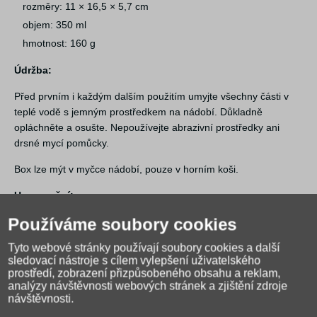
rozměry: 11 × 16,5 × 5,7 cm
objem: 350 ml
hmotnost: 160 g
Údržba:
Před prvním i každým dalším použitím umyjte všechny části v
teplé vodě s jemným prostředkem na nádobí. Důkladně
opláchněte a osušte. Nepoužívejte abrazivní prostředky ani
drsné mycí pomůcky.
Box lze mýt v myčce nádobí, pouze v horním koši.
Upozornění:
Používáme soubory cookies
není určen pro tekutiny
nepoužívejte pro potraviny teplejší než 45 °C
Tyto webové stránky používají soubory cookies a další
používejte pod dohledem dospělé osoby
sledovací nástroje s cílem vylepšení uživatelského
prostředí, zobrazení přizpůsobeného obsahu a reklam,
při ohřevu v mikrovlnné troubě ponechte víčko otevřené
analýzy návštěvnosti webových stránek a zjištění zdroje
před podáním vždy zkontrolujte teplotu pokrmu
návštěvnosti.
některé potraviny mohou způsobit zabarvení produktu