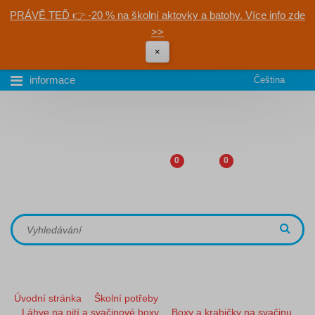
PRÁVĚ TEĎ 👉 -20 % na školní aktovky a batohy. Více info zde
>>
×
informace
Čeština
0
0
Úvodní stránka
Školní potřeby
Láhve na pití a svačinové boxy
Boxy a krabičky na svačinu