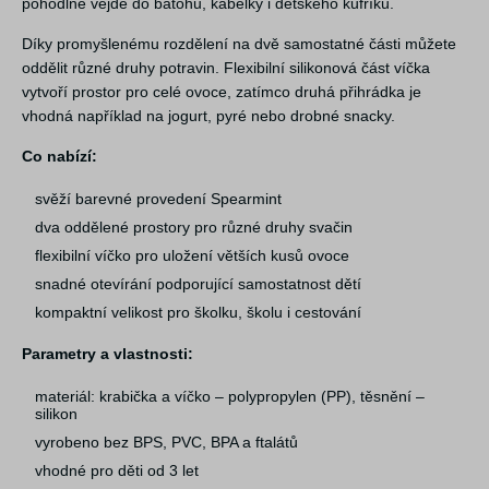
pohodlně vejde do batohu, kabelky i dětského kufříku.
Díky promyšlenému rozdělení na dvě samostatné části můžete
oddělit různé druhy potravin. Flexibilní silikonová část víčka
vytvoří prostor pro celé ovoce, zatímco druhá přihrádka je
vhodná například na jogurt, pyré nebo drobné snacky.
Co nabízí:
svěží barevné provedení Spearmint
dva oddělené prostory pro různé druhy svačin
flexibilní víčko pro uložení větších kusů ovoce
snadné otevírání podporující samostatnost dětí
kompaktní velikost pro školku, školu i cestování
Parametry a vlastnosti:
materiál: krabička a víčko – polypropylen (PP), těsnění –
silikon
vyrobeno bez BPS, PVC, BPA a ftalátů
vhodné pro děti od 3 let