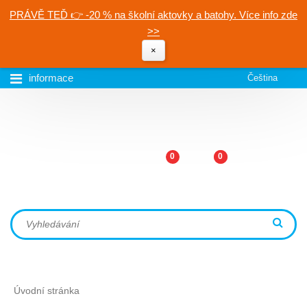
PRÁVĚ TEĎ 👉 -20 % na školní aktovky a batohy. Více info zde
>>
×
informace
Čeština
0
0
Úvodní stránka