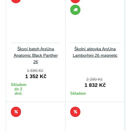
Škoní batoh ArsUna
Školní aktovka ArsUna
Anatomic Black Panther
Lamborhini 26 magnetic
26
1 690 Kč
1 352 Kč
2 290 Kč
1 832 Kč
Skladem
do 2
dnů
Skladem