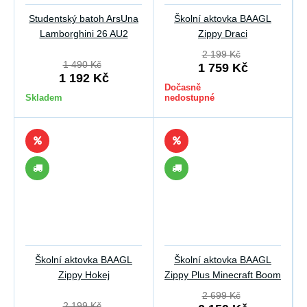
Studentský batoh ArsUna
Školní aktovka BAAGL
Lamborghini 26 AU2
Zippy Draci
2 199 Kč
1 490 Kč
1 759 Kč
1 192 Kč
Dočasně
Skladem
nedostupné
Školní aktovka BAAGL
Školní aktovka BAAGL
Zippy Hokej
Zippy Plus Minecraft Boom
2 699 Kč
2 199 Kč