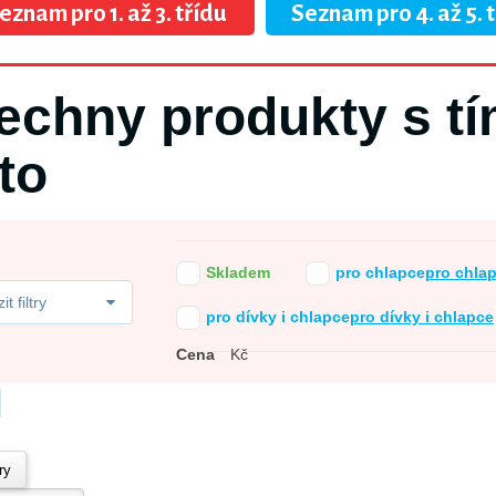
eznam pro 1. až 3. třídu
Seznam pro 4. až 5. 
echny produkty s t
to
Skladem
pro chlapce
pro chla
t filtry
pro dívky i chlapce
pro dívky i chlapce
Cena
Kč
try