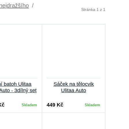
nejdražšího
/
Stránka 1 z 1
í batoh Ulitaa
Sáček na tělocvik
Auto - 3dílný set
Ulitaa Auto
Kč
449 Kč
Skladem
Skladem