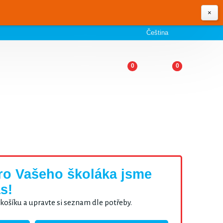
×
Čeština
0
0
pro Vašeho školáka jsme
s!
ošíku a upravte si seznam dle potřeby.