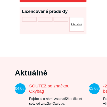
Licencované produkty
Ostatní
Aktuálně
SOUTĚŽ se značkou
-
04.08.
03.08.
Oxybag
b
Pojďte si s námi zasoutěžit o školní
Pr
sety od značky Oxybag.
vý