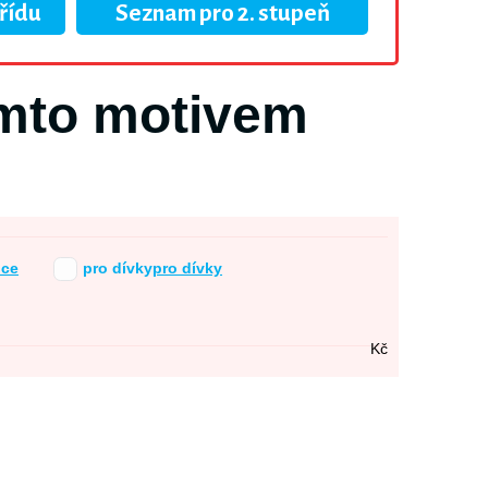
třídu
Seznam pro 2. stupeň
ímto motivem
pce
pro dívky
pro dívky
Kč