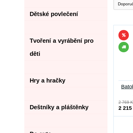
Dětské povlečení
Tvoření a vyrábění pro
děti
Hry a hračky
Bato
2 769 K
Deštníky a pláštěnky
2 215