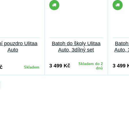
í pouzdro Ulitaa
Batoh do školy Ulitaa
Batoh 
Auto
Auto, 3dílný set
Auto, 
Skladem do 2
3 499 Kč
3 499 
č
Skladem
dnů