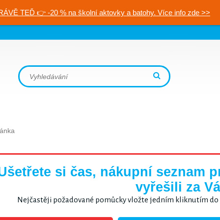
RÁVĚ TEĎ 👉 -20 % na školní aktovky a batohy. Více info zde >>
ránka
Ušetřete si čas, nákupní seznam 
vyřešili za Vá
Nejčastěji požadované pomůcky vložte jedním kliknutím do k