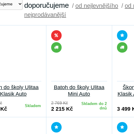
doporučujeme
/
od nejlevnějšího
/
od 
nejprodávanější
h do školy Ulitaa
Batoh do školy Ulitaa
Škon
Klasik Auto
Mini Auto
Klasik 
č
2 769 Kč
Skladem do 2
Skladem
 Kč
2 215 Kč
dnů
3 499 