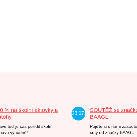
20 % na školní aktovky a
SOUTĚŽ se značk
23.07.
atohy
BAAGL
ávě teď je čas pořídit školní
Pojďte si s námi zasoutě
bavu výhodně!
sety od značky BAAGL.