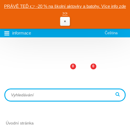
PRÁVĚ TEĎ 👉 -20 % na školní aktovky a batohy. Více info zde
>>
×
informace
Čeština
0
0
Úvodní stránka