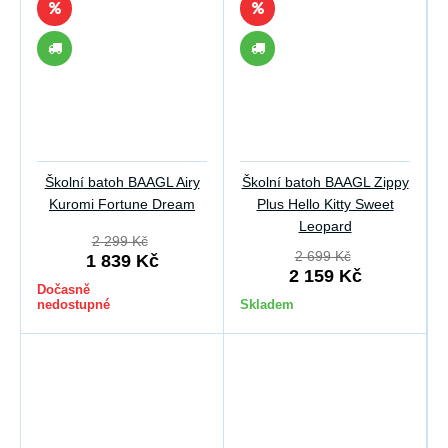
Školní batoh BAAGL Airy
Školní batoh BAAGL Zippy
Kuromi Fortune Dream
Plus Hello Kitty Sweet
Leopard
2 299 Kč
2 699 Kč
1 839 Kč
2 159 Kč
Dočasně
nedostupné
Skladem