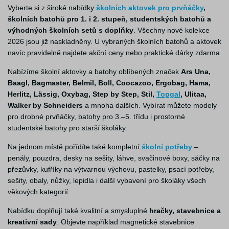
Vyberte si z široké nabídky
školních aktovek pro prvňáčky
,
školních batohů pro 1. i 2. stupeň, studentských batohů a
výhodných školních setů s doplňky
. Všechny nové kolekce
2026 jsou již naskladněny. U vybraných školních batohů a aktovek
navíc pravidelně najdete akční ceny nebo praktické dárky zdarma
Nabízíme školní aktovky a batohy oblíbených značek
Ars Una,
Baagl, Bagmaster, Belmil, Boll, Coocazoo, Ergobag, Hama,
Herlitz, Lässig, Oxybag, Step by Step, Stil,
Topgal
, Ulitaa,
Walker by Schneiders
a mnoha dalších. Vybírat můžete modely
pro drobné prvňáčky, batohy pro 3.–5. třídu i prostorné
studentské batohy pro starší školáky.
Na jednom místě pořídíte také kompletní
školní potřeby
–
penály, pouzdra, desky na sešity, láhve, svačinové boxy, sáčky na
přezůvky, kufříky na výtvarnou výchovu, pastelky, psací potřeby,
sešity, obaly, nůžky, lepidla i další vybavení pro školáky všech
věkových kategorií.
Nabídku doplňují také kvalitní a smysluplné
hračky, stavebnice a
kreativní sady
. Objevte například magnetické stavebnice