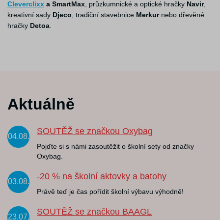
Cleverclixx
a SmartMax
, průzkumnické a optické hračky
Navir
,
kreativní sady
Djeco
, tradiční stavebnice
Merkur
nebo dřevěné
hračky
Detoa
.
Aktuálně
SOUTĚŽ se značkou Oxybag
04.08.
Pojďte si s námi zasoutěžit o školní sety od značky
Oxybag.
-20 % na školní aktovky a batohy
03.08.
Právě teď je čas pořídit školní výbavu výhodně!
SOUTĚŽ se značkou BAAGL
23.07.