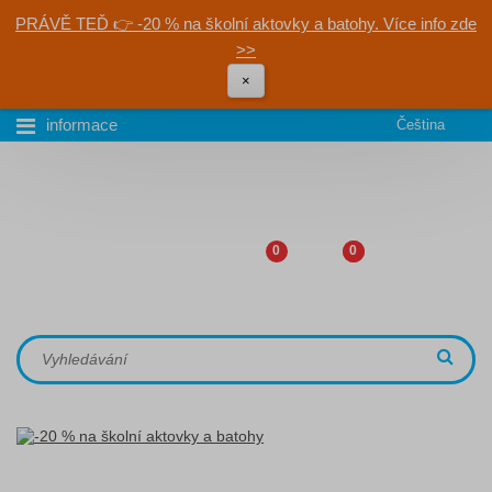
PRÁVĚ TEĎ 👉 -20 % na školní aktovky a batohy. Více info zde
>>
×
informace
Čeština
0
0