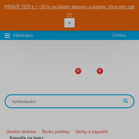
PRÁVĚ TEĎ 👉 -20 % na školní aktovky a batohy. Více info zde
>>
×
informace
Čeština
0
0
Úvodní stránka
Školní potřeby
Sáčky a kapsáře
Kapsáře na lavici