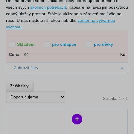
Děti na prvním stupni základní školy potřebují mít přehled o
všech svých
školních potřebách
. Kapsáře na lavici jim poskytnou
cenný úložný prostor. Stále je uklizeno a zároveň mají vše po
ruce! U nás najdete i širokou nabídku
zástěr na výtvarnou
výchovu
.
Skladem
pro chlapce
pro dívky
Cena
Kč
Kč
Zobrazit filtry
Zrušit filtry
Stránka 1 z 1