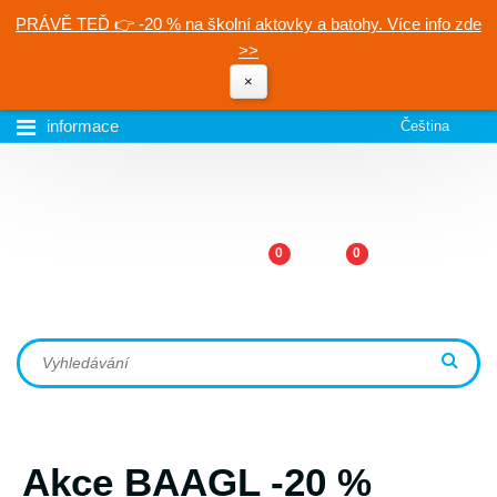
PRÁVĚ TEĎ 👉 -20 % na školní aktovky a batohy. Více info zde
>>
×
informace
Čeština
0
0
Akce BAAGL -20 %