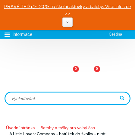
PRÁVĚ TEĎ 👉 -20 % na školní aktovky a batohy. Více info zde
>>
×
informace
Čeština
0
0
Úvodní stránka
Batohy a tašky pro volný čas
A Little Lovely Company - batůžek do školky - piráti