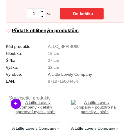
ks
Do košíku
Přidat k oblíbeným produktům
Kód produktu:
ALLC_BPPIBU80
Hloubka:
19 cm
Šířka:
27 cm
Výška:
32 cm
Výrobce:
A Little Lovely Company
EAN:
8719715004464
Související produkty
A Little Lovely Company -
A Little Lovely Company -