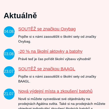
Aktuálně
SOUTĚŽ se značkou Oxybag
04.08.
Pojďte si s námi zasoutěžit o školní sety od značky
Oxybag.
-20 % na školní aktovky a batohy
03.08.
Právě teď je čas pořídit školní výbavu výhodně!
SOUTĚŽ se značkou BAAGL
23.07.
Pojďte si s námi zasoutěžit o školní sety od značky
BAAGL.
Nová výdejní místa a zkoušení batohů
21.07.
Nově si můžete vyzvedávat své objednávky na
prodejnách Agátina světa. Také si na prodejnách můžete
objednat individuální zkoušení školních batohů s