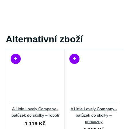
Alternativní zboží
A Little Lovely Company -
A Little Lovely Company -
batůžek do školky – roboti
batůžek do školky –
princezny
1 119 Kč