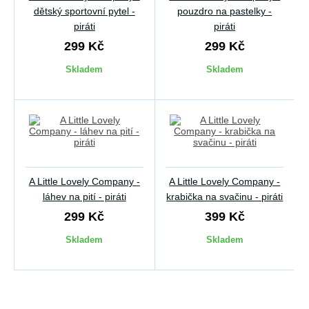
dětský sportovní pytel -
pouzdro na pastelky -
piráti
piráti
299 Kč
299 Kč
Skladem
Skladem
A Little Lovely Company -
A Little Lovely Company -
láhev na pití - piráti
krabička na svačinu - piráti
299 Kč
399 Kč
Skladem
Skladem