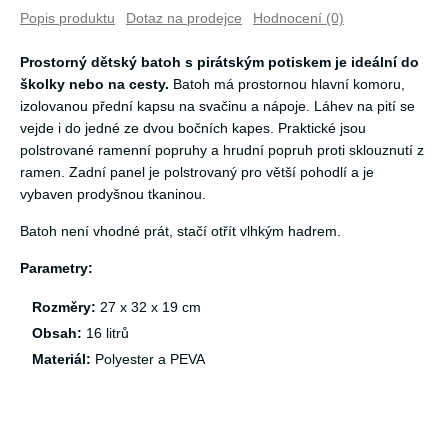
Popis produktu
Dotaz na prodejce
Hodnocení (0)
Prostorný dětský batoh s pirátským potiskem je ideální do
školky nebo na cesty.
Batoh má prostornou hlavní komoru,
izolovanou přední kapsu na svačinu a nápoje. Láhev na pití se
vejde i do jedné ze dvou bočních kapes. Praktické jsou
polstrované ramenní popruhy a hrudní popruh proti sklouznutí z
ramen. Zadní panel je polstrovaný pro větší pohodlí a je
vybaven prodyšnou tkaninou.
Batoh není vhodné prát, stačí otřít vlhkým hadrem.
Parametry:
Rozměry:
27 x 32 x 19 cm
Obsah:
16 litrů
Materiál:
Polyester a PEVA