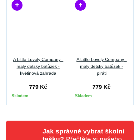
A Little Lovely Company -
A Little Lovely Company -
malý dětský batůžek -
malý dětský batůžek -
květinová zahrada
piráti
779 Kč
779 Kč
Skladem
Skladem
Jak správně vybrat školní
tašku?
Přečtěte si našeho