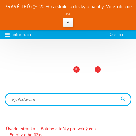
PRÁVĚ TEĎ 👉 -20 % na školní aktovky a batohy. Více info zde
>>
×
informace
Čeština
0
0
Úvodní stránka
Batohy a tašky pro volný čas
Batohy a batůžky