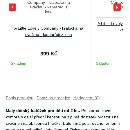
A Little Lovely Co
A Little Lovely Company - krabička na
kamar
svačinu - kamarádi z lesa
399 Kč
2
Skladem
Skladem
Popis produktu
Dotaz na prodejce
Hodnocení (0)
Malý dětský batůžek pro děti od 2 let.
Prostorná hlavní
komora s další přední kapsou na zip má dostatek prostoru na
svačinu i na oblíbenou hračku. Batoh má polstrované ramenní
popruhy a pohodlný zádový panel. Polyesterový materiál je