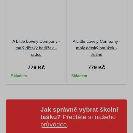
A Little Lovely Company -
A Little Lovely Company -
malý dětský batůžek –
malý dětský batůžek -
srdce
třešně
779 Kč
779 Kč
Skladem
Skladem
Jak správně vybrat školní
tašku?
Přečtěte si našeho
průvodce
.