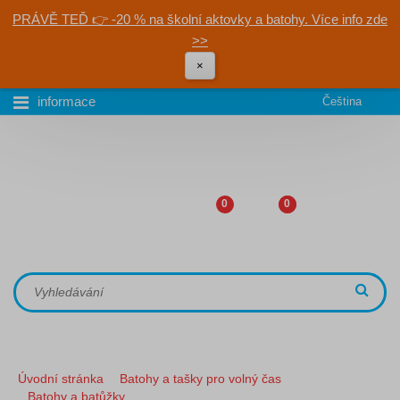
PRÁVĚ TEĎ 👉 -20 % na školní aktovky a batohy. Více info zde
>>
×
informace
Čeština
0
0
Úvodní stránka
Batohy a tašky pro volný čas
Batohy a batůžky