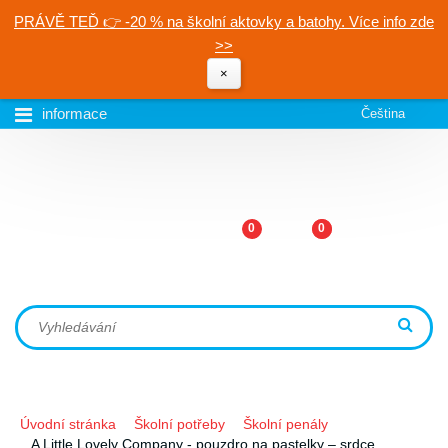
PRÁVĚ TEĎ 👉 -20 % na školní aktovky a batohy. Více info zde
>>
×
informace
Čeština
0
0
Úvodní stránka
Školní potřeby
Školní penály
A Little Lovely Company - pouzdro na pastelky – srdce