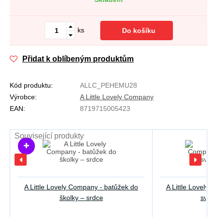
ks
Do košíku
Přidat k oblíbeným produktům
Kód produktu:
ALLC_PEHEMU28
Výrobce:
A Little Lovely Company
EAN:
8719715005423
Související produkty
A Little Lovely Company - batůžek do
A Little Lovely 
školky – srdce
svači