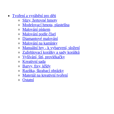
Tvoření a vyrábění pro děti
Slizy, žertovné hmoty
Modelovací hmota, plastelína
Malování pískem
Malování podle čísel
Diamantové malování
Malování na kamínky
Manuální hry - k vybarvení, složení
Zažehlovací korálky a sady korálků
Vyšívání, šití, provlékačky
Kreativní sada
Barvy, fixy, křídy
Razítka, škrabací obrázky
Materiál na kreativní tvoření
Ostatní