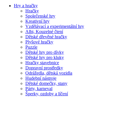
Hry a hračky
Hračky
Společenské hry
Kreativní hry
Vzdělávací a experimentální hry
Albi, Kouzelné čtení
Dětské dřevěné hračky
Plyšové hračky
Puzzle
Dětské hry pro dívky
Dětské hry pro kluky
Hračky stavebnice
Dopravní prostředky
Odrážedla, dětská vozidla
Hudební nástroje
Dětské domečky, stany
Párty, karneval
Šperky, ozdoby a líčení