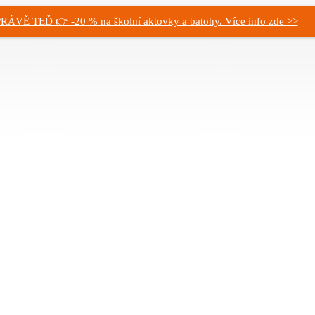
RÁVĚ TEĎ 👉 -20 % na školní aktovky a batohy. Více info zde >>