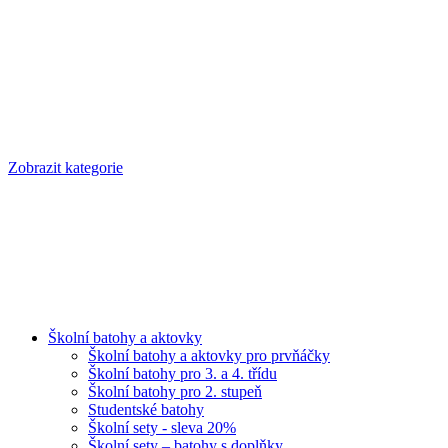
Zobrazit kategorie
Školní batohy a aktovky
Školní batohy a aktovky pro prvňáčky
Školní batohy pro 3. a 4. třídu
Školní batohy pro 2. stupeň
Studentské batohy
Školní sety - sleva 20%
Školní sety – batohy s doplňky