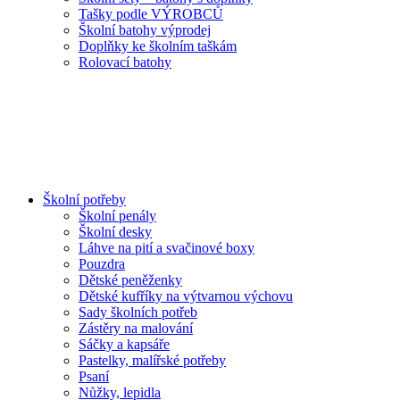
Tašky podle VÝROBCŮ
Školní batohy výprodej
Doplňky ke školním taškám
Rolovací batohy
Školní potřeby
Školní penály
Školní desky
Láhve na pití a svačinové boxy
Pouzdra
Dětské peněženky
Dětské kufříky na výtvarnou výchovu
Sady školních potřeb
Zástěry na malování
Sáčky a kapsáře
Pastelky, malířské potřeby
Psaní
Nůžky, lepidla