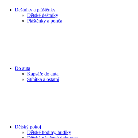
Deštníky a pláštěnky
Dětské deštníky
Pláštěnky a ponča
Do auta
Kapsáře do auta
Stínítka a ostatní
Dětský pokoj
Dětské hodiny, budíky
Dětská nástěnná dekorace