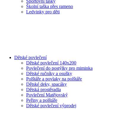
Sportovní tašky
Školní taška přes rameno
Ledvinky pro děti
Dětské povlečení
Dětské povlečení 140x200
Povlečení do postýlky pro miminka
Dětské ručníky a osušky
Polštáře a povlaky na polštáře
Dětské deky, spacáky
Dětská prostěradla
Povlečení Matějovský
Peřiny a polštáře
Dětské povlečení výprodej