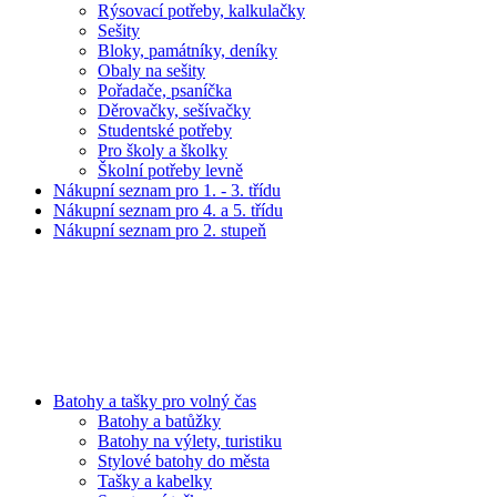
Rýsovací potřeby, kalkulačky
Sešity
Bloky, památníky, deníky
Obaly na sešity
Pořadače, psaníčka
Děrovačky, sešívačky
Studentské potřeby
Pro školy a školky
Školní potřeby levně
Nákupní seznam pro 1. - 3. třídu
Nákupní seznam pro 4. a 5. třídu
Nákupní seznam pro 2. stupeň
Batohy a tašky pro volný čas
Batohy a batůžky
Batohy na výlety, turistiku
Stylové batohy do města
Tašky a kabelky