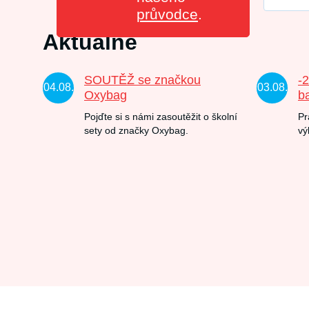
průvodce
.
Aktuálně
SOUTĚŽ se značkou
-
04.08.
03.08.
Oxybag
b
Pojďte si s námi zasoutěžit o školní
Pr
sety od značky Oxybag.
vý