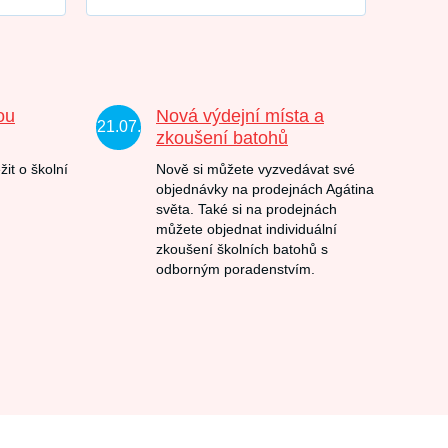
ou
Nová výdejní místa a
21.07.
zkoušení batohů
žit o školní
Nově si můžete vyzvedávat své
objednávky na prodejnách Agátina
světa. Také si na prodejnách
můžete objednat individuální
zkoušení školních batohů s
odborným poradenstvím.