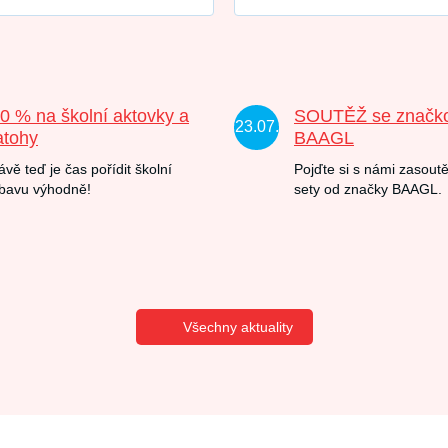
20 % na školní aktovky a
SOUTĚŽ se značk
23.07.
atohy
BAAGL
ávě teď je čas pořídit školní
Pojďte si s námi zasoutě
bavu výhodně!
sety od značky BAAGL.
Všechny aktuality