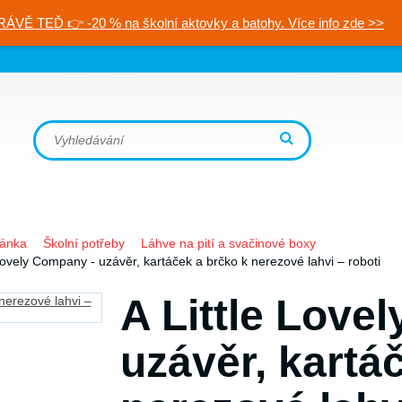
RÁVĚ TEĎ 👉 -20 % na školní aktovky a batohy. Více info zde >>
ránka
Školní potřeby
Láhve na pití a svačinové boxy
 Lovely Company - uzávěr, kartáček a brčko k nerezové lahvi – roboti
A Little Love
uzávěr, kartá