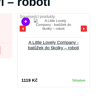
i – roboti
Související produkty
A Little Lovely Company -
A Li
batůžek do školky – roboti
nerezová
1119 Kč
549 Kč
Skladem