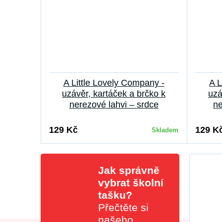
A Little Lovely Company -
A L
uzávěr, kartáček a brčko k
uzá
nerezové lahvi – srdce
ne
129 Kč
129 K
Skladem
Jak správně
vybrat školní
tašku?
Přečtěte si
našeho