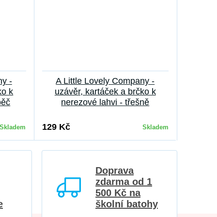
ny -
A Little Lovely Company -
ko k
uzávěr, kartáček a brčko k
pěč
nerezové lahvi - třešně
129 Kč
Skladem
Skladem
Doprava
zdarma od 1
500 Kč na
e
školní batohy