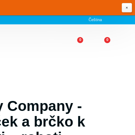
×
Čeština
0
0
ly Company -
ček a brčko k