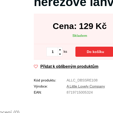
nerezové lahv
Cena:
129
Kč
Skladem
ks
Do košíku
Přidat k oblíbeným produktům
Kód produktu:
ALLC_DBSSRE108
Výrobce:
A Little Lovely Company
EAN:
8719715005324
cení (0)