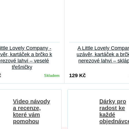
ittle Lovely Company -
A Little Lovely Compa
věr, kartáček a brčko k
uzávěr, kartáček a brč
rezové lahvi – veselé
nerezové lahvi – sklá
třešničky
č
129 Kč
Skladem
Video návody
Dárky pro
a recenze,
radost ke
které vám
každé
pomohou
objednávc