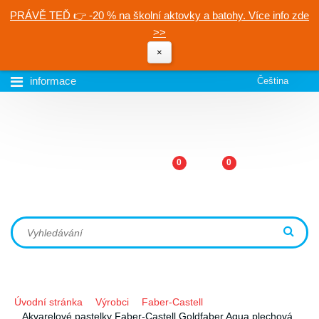
PRÁVĚ TEĎ 👉 -20 % na školní aktovky a batohy. Více info zde
>>
×
informace
Čeština
0
0
Úvodní stránka
Výrobci
Faber-Castell
Akvarelové pastelky Faber-Castell Goldfaber Aqua plechová