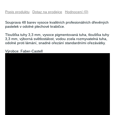
Popis produktu
Dotaz na prodejce
Hodnocení (0)
Souprava 48 barev vysoce kvalitních profesionálních dřevěných
pastelek v odolné plechové krabičce.
Tloušťka tuhy 3,3 mm, vysoce pigmentovaná tuha, tloušťka tuhy
3,3 mm, výborná světlostálost, vodou zcela rozmyvatelná tuha,
odolné proti lámání, snadné ořezání standardními ořezávátky.
Výrobce: Faber-Castell