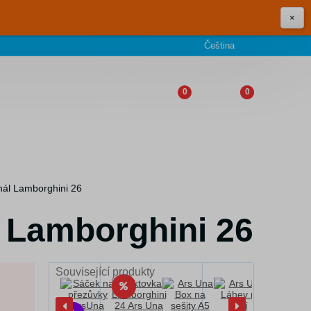
×
Čeština
0
0
ál Lamborghini 26
 Lamborghini 26
Související produkty