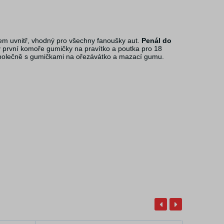
m uvnitř, vhodný pro všechny fanoušky aut.
Penál do
první komoře gumičky na pravítko a poutka pro 18
p společně s gumičkami na ořezávátko a mazací gumu.