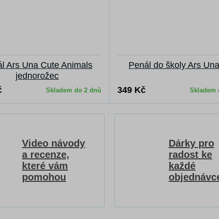
l Ars Una Cute Animals
Penál do školy Ars Una
jednorožec
č
349 Kč
Skladem do 2 dnů
Skladem 
Video návody
Dárky pro
a recenze,
radost ke
které vám
každé
pomohou
objednávc