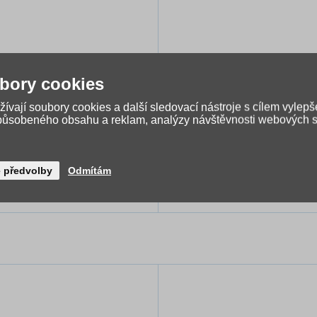
bory cookies
ívají soubory cookies a další sledovací nástroje s cílem vylepš
způsobeného obsahu a reklam, analýzy návštěvnosti webových st
ox na sešity ArsUna
Školní batoh ArsUn
Lamborghini 26 A4
Lamborghini 26
é předvolby
Odmítám
1 890 Kč
Dočasně ne
č
1 512 Kč
Skladem