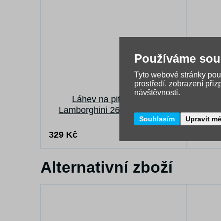
Používáme sou
Tyto webové stránky použ
prostředí, zobrazení při
návštěvnosti.
Láhev na pití ArsUna
B
Lamborghini 26 šedá 475ml
Souhlasím
Upravit m
329 Kč
169 K
Skladem
Alternativní zboží