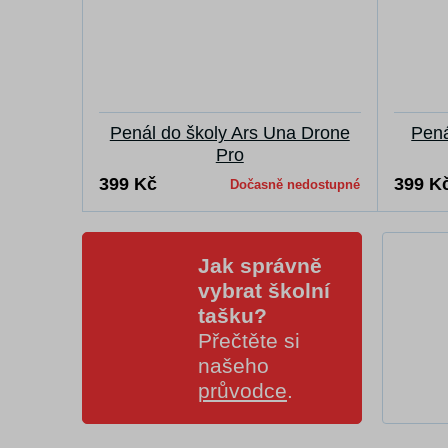
Penál do školy Ars Una Drone
Pená
Pro
399 Kč
399 K
Dočasně nedostupné
Jak správně
vybrat školní
tašku?
Přečtěte si
našeho
průvodce
.