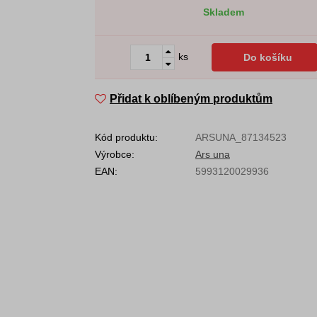
Skladem
ks
Do košíku
Přidat k oblíbeným produktům
Kód produktu:
ARSUNA_87134523
Výrobce:
Ars una
EAN:
5993120029936