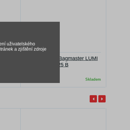
ení uživatelského
ránek a zjištění zdroje
a
Vak na záda Bagmaster LUMI
25 B
dostupné
345 Kč
Skladem