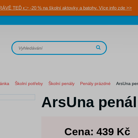
RÁVĚ TEĎ 👉 -20 % na školní aktovky a batohy. Více info zde >>
ránka
Školní potřeby
Školní penály
Penály prázdné
ArsUna pen
ArsUna penál
Cena:
439
Kč