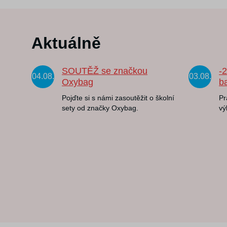
Aktuálně
SOUTĚŽ se značkou
-
04.08.
03.08.
Oxybag
b
Pojďte si s námi zasoutěžit o školní
Pr
sety od značky Oxybag.
vý