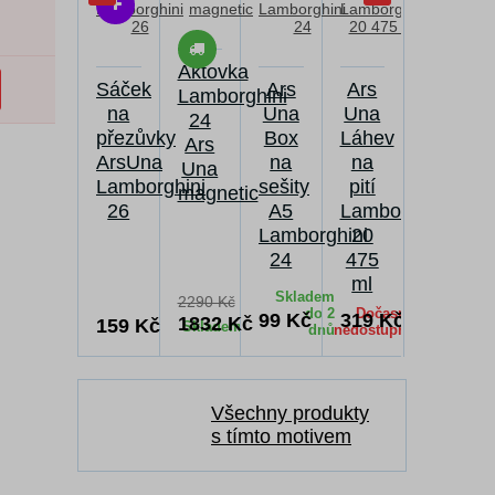
Aktovka
Sáček
Ars
Ars
Lamborghini
na
Una
Una
24
přezůvky
Box
Láhev
Ars
ArsUna
na
na
Una
Lamborghini
sešity
pití
magnetic
26
A5
Lamborghini
Lamborghini
20
24
475
ml
Skladem
2290 Kč
do 2
Dočasně
Dočas
99 Kč
319 Kč
1832 Kč
159 Kč
Skladem
dnů
nedostupné
nedostup
Všechny produkty
s tímto motivem