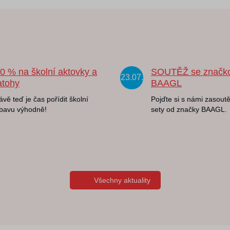
20 % na školní aktovky a
SOUTĚŽ se značk
23.07.
atohy
BAAGL
ávě teď je čas pořídit školní
Pojďte si s námi zasoutě
bavu výhodně!
sety od značky BAAGL.
Všechny aktuality