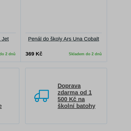
 Jet
Penál do školy Ars Una Cobalt
369 Kč
do 2 dnů
Skladem do 2 dnů
Doprava
zdarma od 1
500 Kč na
e
školní batohy