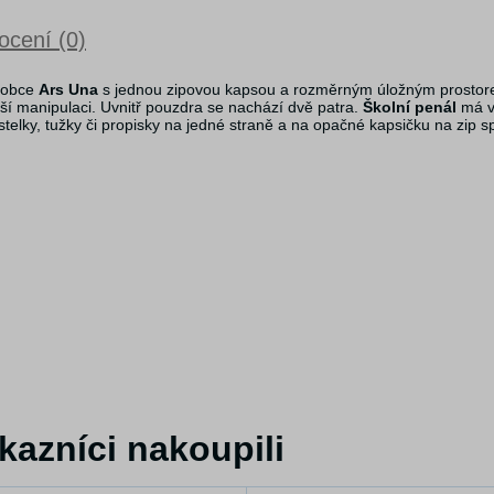
cení (0)
robce
Ars Una
s jednou zipovou kapsou a rozměrným úložným prostore
í manipulaci. Uvnitř pouzdra se nachází dvě patra.
Školní penál
má v 
stelky, tužky či propisky na jedné straně a na opačné kapsičku na zi
kazníci nakoupili