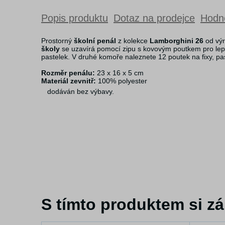
Popis produktu
Dotaz na prodejce
Hodno
Prostorný
školní penál
z kolekce
Lamborghini 26
od vý
školy
se uzavírá pomocí zipu s kovovým poutkem pro lepš
pastelek. V druhé komoře naleznete 12 poutek na fixy, pa
Rozměr penálu:
23 x 16 x 5 cm
Materiál zevnitř:
100% polyester
dodáván bez výbavy.
S tímto produktem si zá