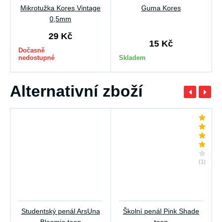
Mikrotužka Kores Vintage
Guma Kores
0,5mm
29 Kč
15 Kč
Dočasně
nedostupné
Skladem
Alternativní zboží
(1)
Studentský penál ArsUna
Školní penál Pink Shade