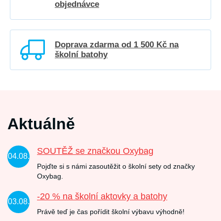
objednávce
Doprava zdarma od 1 500 Kč na
školní batohy
Aktuálně
SOUTĚŽ se značkou Oxybag
04.08.
Pojďte si s námi zasoutěžit o školní sety od značky
Oxybag.
-20 % na školní aktovky a batohy
03.08.
Právě teď je čas pořídit školní výbavu výhodně!