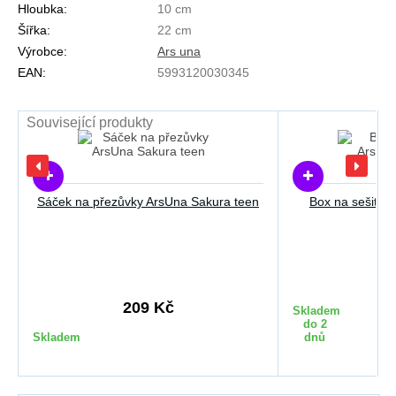
Hloubka:
10 cm
Šířka:
22 cm
Výrobce:
Ars una
EAN:
5993120030345
Související produkty
Sáček na přezůvky ArsUna Sakura teen
Box na sešity 
1
209 Kč
Skladem
do 2
Skladem
dnů