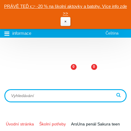
PRÁVĚ TEĎ 👉 -20 % na školní aktovky a batohy. Více info zde
>>
×
informace
Čeština
0
0
Úvodní stránka
Školní potřeby
ArsUna penál Sakura teen