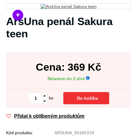
ArsUna penál Sakura
teen
Cena:
369
Kč
Skladem do 2 dnů
ks
Do košíku
Přidat k oblíbeným produktům
Kód produktu:
ARSUNA_56165319