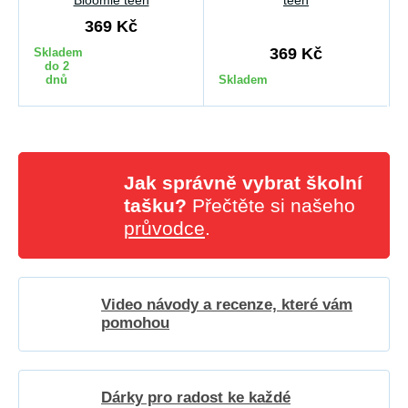
Bloomie teen
teen
369 Kč
369 Kč
Skladem
do 2
dnů
Skladem
Jak správně vybrat školní
tašku?
Přečtěte si našeho
průvodce
.
Video návody a recenze, které vám
pomohou
Dárky pro radost ke každé