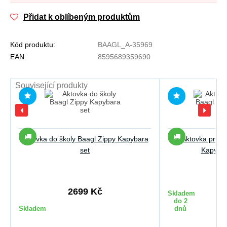
Přidat k oblíbeným produktům
Kód produktu:
BAAGL_A-35969
EAN:
8595689359690
Související produkty
Aktovka do školy Baagl Zippy Kapybara
Aktovka pro p
set
Kapybar
27
2699 Kč
Skladem
do 2
Skladem
dnů