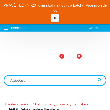
PRÁVĚ TEĎ 👉 -20 % na školní aktovky a batohy. Více info zde
>>
×
informace
Čeština
0
0
Úvodní stránka
Školní potřeby
Zástěry na malování
BAAGL Dětská zástěra Kapybara