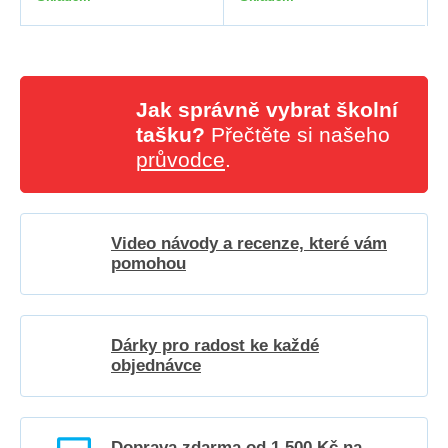
Jak správně vybrat školní
tašku?
Přečtěte si našeho
průvodce
.
Video návody a recenze, které vám
pomohou
Dárky pro radost ke každé
objednávce
Doprava zdarma od 1 500 Kč na