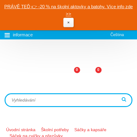
PRÁVĚ TEĎ 👉 -20 % na školní aktovky a batohy. Více info zde
>>
×
informace
Čeština
0
0
Úvodní stránka
Školní potřeby
Sáčky a kapsáře
Sáček na cvičky a přezůvky