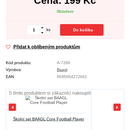
Cena:
199
Kč
Skladem
ks
Do košíku
Přidat k oblíbeným produktům
Kód produktu:
A-7266
Výrobce:
Baagl
EAN:
8595054272661
S tímto produktem si zákazníci nakoupili
Školní set BAAGL Core Football Player