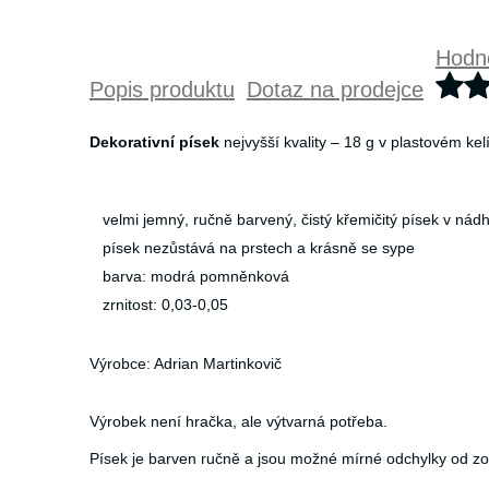
Hodno
Popis produktu
Dotaz na prodejce
Dekorativní písek
nejvyšší kvality – 18 g v plastovém ke
velmi jemný, ručně barvený, čistý křemičitý písek v ná
písek nezůstává na prstech a krásně se sype
barva: modrá pomněnková
zrnitost: 0,03-0,05
Výrobce: Adrian Martinkovič
Výrobek není hračka, ale výtvarná potřeba.
Písek je barven ručně a jsou možné mírné odchylky od z