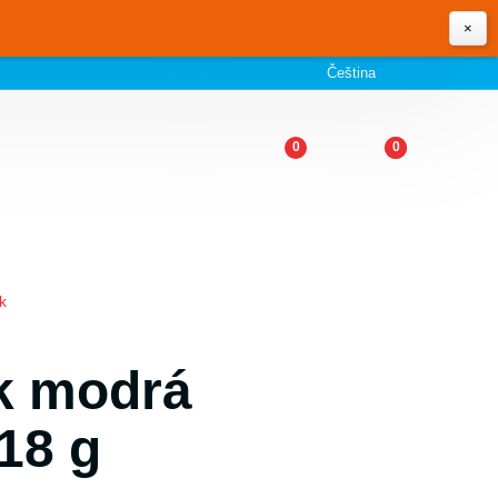
×
Čeština
0
0
k
k modrá
18 g