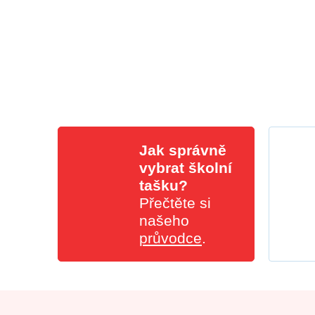
Jak správně
vybrat školní
tašku?
Přečtěte si
našeho
průvodce
.