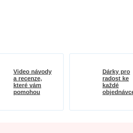
Video návody
Dárky pro
a recenze,
radost ke
které vám
každé
pomohou
objednávc