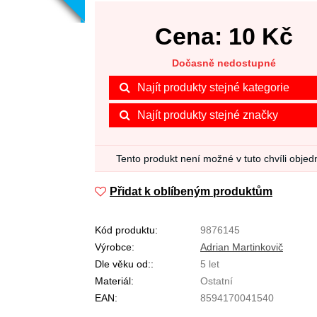
Cena:
10
Kč
Dočasně nedostupné
Najít produkty stejné kategorie
Najít produkty stejné značky
Tento produkt není možné v tuto chvíli objed
Přidat k oblíbeným produktům
Kód produktu:
9876145
Výrobce:
Adrian Martinkovič
Dle věku od::
5 let
Materiál:
Ostatní
EAN:
8594170041540