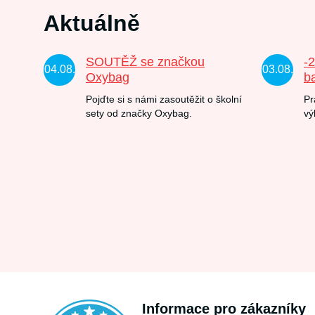
Aktuálně
SOUTĚŽ se značkou
-
04.08.
03.08.
Oxybag
b
Pojďte si s námi zasoutěžit o školní
Pr
sety od značky Oxybag.
vý
Informace pro zákazníky