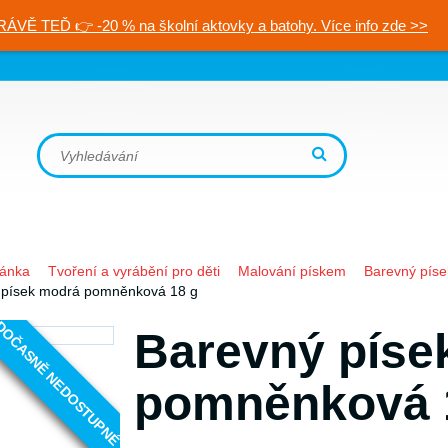
RÁVĚ TEĎ 👉 -20 % na školní aktovky a batohy. Více info zde >>
ránka
Tvoření a vyrábění pro děti
Malování pískem
Barevný píse
 písek modrá pomněnková 18 g
OČASNĚ NEDOSTUPNÉ
Barevný píse
pomněnková 