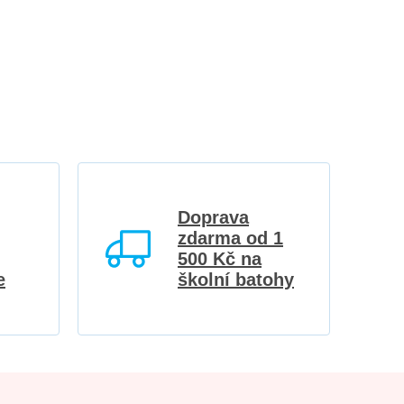
Doprava
zdarma od 1
500 Kč na
e
školní batohy