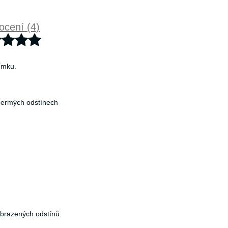
cení (4)
límku.
dhermých odstínech
obrazených odstínů.