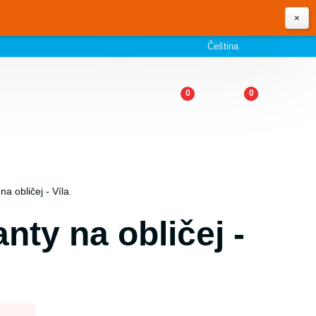
×
Čeština
0
0
a obličej - Víla
nty na obličej -