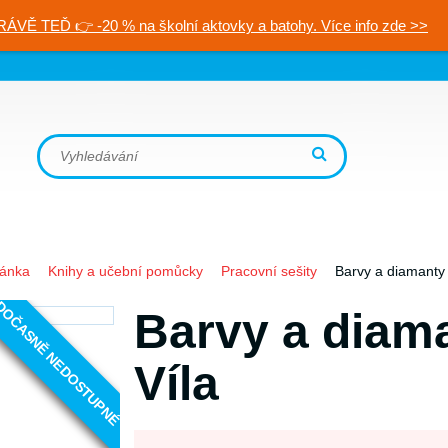
RÁVĚ TEĎ 👉 -20 % na školní aktovky a batohy. Více info zde >>
ránka
Knihy a učební pomůcky
Pracovní sešity
Barvy a diamanty n
OČASNĚ NEDOSTUPNÉ
Barvy a diama
Víla