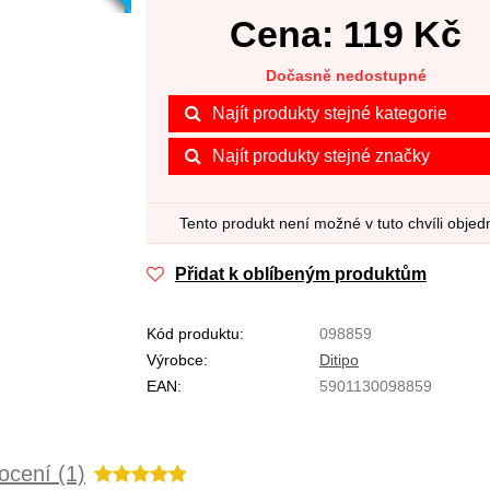
Cena:
119
Kč
Dočasně nedostupné
Najít produkty stejné kategorie
Najít produkty stejné značky
Tento produkt není možné v tuto chvíli objed
Přidat k oblíbeným produktům
Kód produktu:
098859
Výrobce:
Ditipo
EAN:
5901130098859
cení (1)