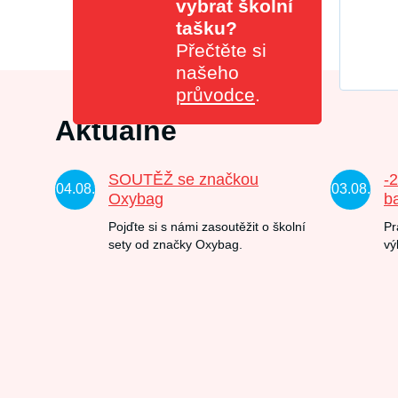
vybrat školní
tašku?
Přečtěte si
našeho
průvodce
.
Aktuálně
SOUTĚŽ se značkou
-
04.08.
03.08.
Oxybag
b
Pojďte si s námi zasoutěžit o školní
Pr
sety od značky Oxybag.
vý