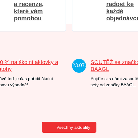
a recenze,
radost ke
které vám
každé
pomohou
objednávc
20 % na školní aktovky a
SOUTĚŽ se značk
23.07.
atohy
BAAGL
ávě teď je čas pořídit školní
Pojďte si s námi zasoutě
bavu výhodně!
sety od značky BAAGL.
Všechny aktuality