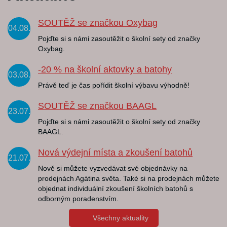
SOUTĚŽ se značkou Oxybag
04.08.
Pojďte si s námi zasoutěžit o školní sety od značky
Oxybag.
-20 % na školní aktovky a batohy
03.08.
Právě teď je čas pořídit školní výbavu výhodně!
SOUTĚŽ se značkou BAAGL
23.07.
Pojďte si s námi zasoutěžit o školní sety od značky
BAAGL.
Nová výdejní místa a zkoušení batohů
21.07.
Nově si můžete vyzvedávat své objednávky na
prodejnách Agátina světa. Také si na prodejnách můžete
objednat individuální zkoušení školních batohů s
odborným poradenstvím.
Všechny aktuality