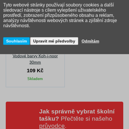
Tyto webové stránky používají soubory cookies a další
sledovací nástroje s cílem vylepšení uživatelského
prostředí, zobrazení přizpůsobeného obsahu a reklam,
analýzy návštěvnosti webových stránek a zjištění zdroje
návštěvnosti.
Souhlasím
Upravit mé předvolby
Odmítám
(245)
Vodové barvy Koh-i-noor
30mm
109 Kč
Skladem
Jak správně vybrat školní
tašku?
Přečtěte si našeho
průvodce
.