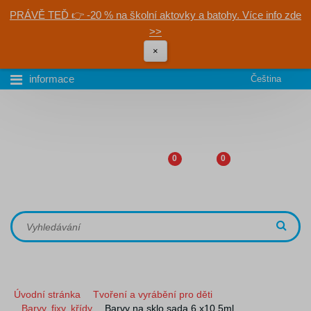
PRÁVĚ TEĎ 👉 -20 % na školní aktovky a batohy. Více info zde
>>
×
informace
Čeština
0
0
Úvodní stránka
Tvoření a vyrábění pro děti
Barvy, fixy, křídy
Barvy na sklo sada 6 x10,5ml