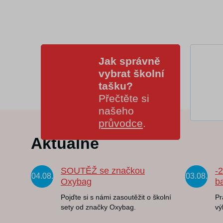
Jak správně
vybrat školní
tašku?
Přečtěte si
našeho
průvodce
.
Aktuálně
SOUTĚŽ se značkou
-
04.08.
03.08.
Oxybag
b
Pojďte si s námi zasoutěžit o školní
Pr
sety od značky Oxybag.
vý