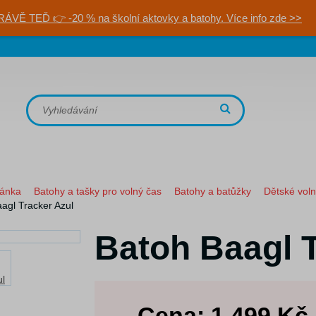
RÁVĚ TEĎ 👉 -20 % na školní aktovky a batohy. Více info zde >>
ránka
Batohy a tašky pro volný čas
Batohy a batůžky
Dětské voln
agl Tracker Azul
Batoh Baagl T
Cena:
1 499
Kč