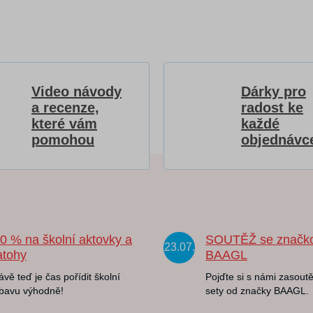
Video návody
Dárky pro
a recenze,
radost ke
které vám
každé
pomohou
objednávc
20 % na školní aktovky a
SOUTĚŽ se značk
23.07.
atohy
BAAGL
ávě teď je čas pořídit školní
Pojďte si s námi zasoutě
bavu výhodně!
sety od značky BAAGL.