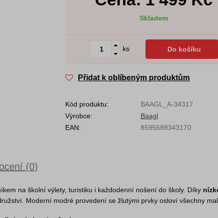
Skladem
ks
Do košíku
Přidat k oblíbeným produktům
Kód produktu:
BAAGL_A-34317
Výrobce:
Baagl
EAN:
8595689343170
cení (0)
em na školní výlety, turistiku i každodenní nošení do školy. Díky
nízk
užství. Moderní modré provedení se žlutými prvky osloví všechny malé