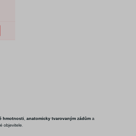
é hmotnosti
,
anatomicky tvarovaným zádům
a
 objevitele.