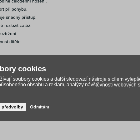
odlné celodenní nošení.
ort při pohybu.
je snadný přístup.
 rozložit zátěž.
roztržení.
ost dítěte.
bory cookies
ívají soubory cookies a další sledovací nástroje s cílem vylepš
způsobeného obsahu a reklam, analýzy návštěvnosti webových st
é předvolby
Odmítám