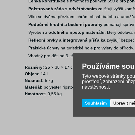
Lehká konstrukce
s hmotností pouhých 550 g pro poh
Polstrovaná záda s odvětráváním
zajišťují vyšší komf
Víko se dvěma přezkami chrání obsah batohu a umožňu
Podpůrné hrudní a bederní popruhy
pomáhají správně
Vyroben z
odolného ripstop materiálu
, který odolává 
Reflexní prvky a integrovaná píšťalka
zvyšují bezpečn
Praktické úchyty na turistické hole pro výlety do přírody.
Vhodný pro děti od 3. třídy ZŠ.
Používáme sou
Rozměry:
25 × 38 × 17 cm
Objem:
14 l
Tyto webové stránky použ
Nosnost:
5 kg
prostředí, zobrazení při
návštěvnosti.
Materiál:
polyester ripstop
Hmotnost:
0,55 kg
Souhlasím
Upravit m