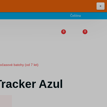
×
Čeština
0
0
očasové batohy (od 7 let)
racker Azul