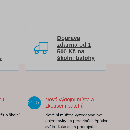
Doprava
zdarma od 1
500 Kč na
e
školní batohy
ou
Nová výdejní místa a
21.07.
zkoušení batohů
žit o školní
Nově si můžete vyzvedávat své
objednávky na prodejnách Agátina
světa. Také si na prodejnách