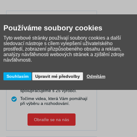
Ročně vidíme okolo 1.300 dětí
zkoušet si školní batoh či tašku,
Používáme soubory cookies
prodáváme je již 15 let.
Díky tomu VÍME, jak a komu která
Tyto webové stránky používají soubory cookies a další
taška či batoh na zádech sedí
sledovací nástroje s cílem vylepšení uživatelského
nejlépe.
prostředí, zobrazení přizpůsobeného obsahu a reklam,
analýzy návštěvnosti webových stránek a zjištění zdroje
Dovedeme Vám dobře poradit i na
návštěvnosti.
dálku.
Pravidelně publikujeme články do
naší poradny, kde řešíme nejčastější
Souhlasím
Upravit mé předvolby
Odmítám
problémy.
Máme nejširší výběr online a
spolupracujeme s 25 výrobci.
Točíme videa, která Vám pomáhají
při výběru a rozhodování.
Obraťte se na nás