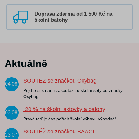
Doprava zdarma od 1 500 Kč na
školní batohy
Aktuálně
SOUTĚŽ se značkou Oxybag
04.08.
Pojďte si s námi zasoutěžit o školní sety od značky
Oxybag.
-20 % na školní aktovky a batohy
03.08.
Právě teď je čas pořídit školní výbavu výhodně!
SOUTĚŽ se značkou BAAGL
23.07.