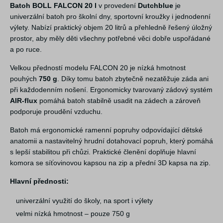
Batoh BOLL FALCON 20 l
v provedení
Dutchblue
je
univerzální batoh pro školní dny, sportovní kroužky i jednodenní
výlety. Nabízí praktický objem 20 litrů a přehledně řešený úložný
prostor, aby měly děti všechny potřebné věci dobře uspořádané
a po ruce.
Velkou předností modelu FALCON 20 je nízká hmotnost
pouhých
750 g
. Díky tomu batoh zbytečně nezatěžuje záda ani
při každodenním nošení. Ergonomicky tvarovaný zádový systém
AIR-flux
pomáhá batoh stabilně usadit na zádech a zároveň
podporuje proudění vzduchu.
Batoh má ergonomické ramenní popruhy odpovídající dětské
anatomii a nastavitelný hrudní dotahovací popruh, který pomáhá
s lepší stabilitou při chůzi. Praktické členění doplňuje hlavní
komora se síťovinovou kapsou na zip a přední 3D kapsa na zip.
Hlavní přednosti:
univerzální využití do školy, na sport i výlety
velmi nízká hmotnost – pouze 750 g