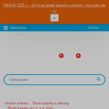
PRÁVĚ TEĎ 👉 -20 % na školní aktovky a batohy. Více info zde
>>
×
informace
Čeština
0
0
Úvodní stránka
Školní batohy a aktovky
Školní batohy pro 3. a 4. třídu