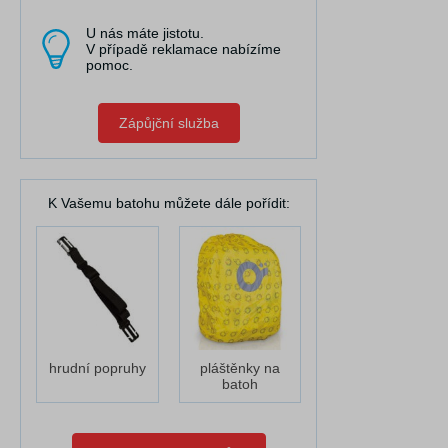
U nás máte jistotu.
V případě reklamace nabízíme
pomoc.
Zápůjční služba
K Vašemu batohu můžete dále pořídit:
hrudní popruhy
pláštěnky na
batoh