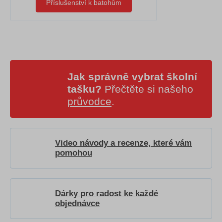
Příslušenství k batohům
Jak správně vybrat školní
tašku?
Přečtěte si našeho
průvodce
.
Video návody a recenze, které vám
pomohou
Dárky pro radost ke každé
objednávce