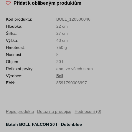
Přidat k oblíbeným produktům
Kód produktu:
BOLL_120500046
Hloubka:
22 cm
Šířka:
27 cm
Výška:
43 cm
Hmotnost:
750 g
Nosnost:
8
Objem:
20 l
Reflexní prvky:
ano, ze všech stran
Výrobce:
Boll
EAN:
8591790006997
Popis produktu
Dotaz na prodejce
Hodnocení (0)
Batoh BOLL FALCON 20 l - Dutchblue