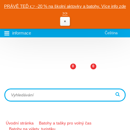
PRÁVĚ TEĎ 👉 -20 % na školní aktovky a batohy. Více info zde
>>
×
informace
Čeština
0
0
Úvodní stránka
Batohy a tašky pro volný čas
Batohy na výlety, turistiku