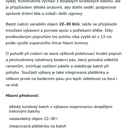
výlety. Konstrukčně vychází z dospělých turistických batohů, ale
je přizpůsoben dětské anatomii, aby dobře seděl, podporoval
správné držení těla a zvládl i delší výpravy.
Batoh nabízí variabilní objem
22–30 litrů
, takže se přizpůsobí
množství vybavení a poroste spolu s potřebami dítěte. Díky
prodlouženým popruhům lze polohu víka zvýšit až o 13 cm
podle využití expanzního límce hlavní komory.
O pohodlí při nošení se stará výškově polohovací hrudní popruh
a plnohodnotný odvětraný bederní pás, který pomáhá odlehčit
ramenům, zmírňuje zatížení páteře a stabilizuje batoh při
pohybu. Součástí výbavy je také integrovaná pláštěnka a
reflexní prvek na bederním pásu pro lepší viditelnost za šera i
ve tmě.
Hlavní přednosti:
dětský turistický batoh s výbavou inspirovanou dospělými
trekovými batohy
nastavitelný objem 22–30 l
integrovaná pláštěnka na batoh