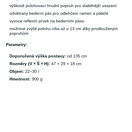
výškově polohovací hrudní popruh pro stabilnější usazení
odvětraný bederní pás pro odlehčení ramen a páteře
vysoce reflexní prvek na bederním pásu
možnost zvýšit polohu víka až o 13 cm díky prodlouženým
popruhům
Parametry:
Doporučená výška postavy:
od 135 cm
Rozměry (V × Š × H):
47 × 29 × 18 cm
Objem:
22–30 l
Hmotnost:
900 g