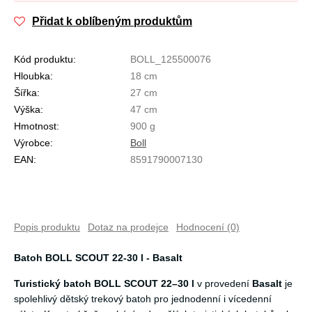
Přidat k oblíbeným produktům
Kód produktu:
BOLL_125500076
Hloubka:
18 cm
Šířka:
27 cm
Výška:
47 cm
Hmotnost:
900 g
Výrobce:
Boll
EAN:
8591790007130
Popis produktu
Dotaz na prodejce
Hodnocení (0)
Batoh BOLL SCOUT 22-30 l - Basalt
Turistický batoh BOLL SCOUT 22–30 l
v provedení
Basalt
je
spolehlivý dětský trekový batoh pro jednodenní i vícedenní