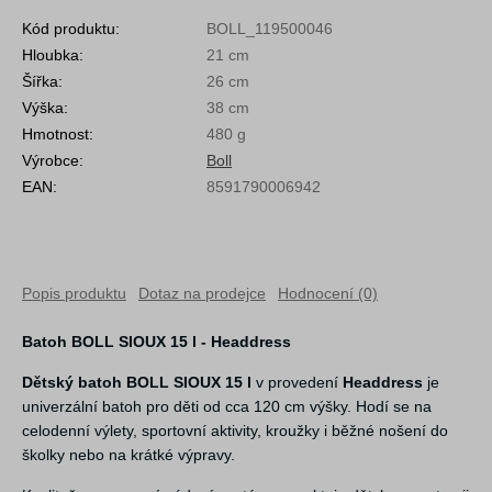
Kód produktu:
BOLL_119500046
Hloubka:
21 cm
Šířka:
26 cm
Výška:
38 cm
Hmotnost:
480 g
Výrobce:
Boll
EAN:
8591790006942
Popis produktu
Dotaz na prodejce
Hodnocení (0)
Batoh BOLL SIOUX 15 l - Headdress
Dětský batoh BOLL SIOUX 15 l
v provedení
Headdress
je
univerzální batoh pro děti od cca 120 cm výšky. Hodí se na
celodenní výlety, sportovní aktivity, kroužky i běžné nošení do
školky nebo na krátké výpravy.