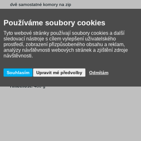
dvě samostatné komory na zip
hlavní komora se síťovanou kapsou na zip a jmenovkou
boční elastické síťované kapsy
Používáme soubory cookies
bezpečnostní reflexní prvky vpředu i vzadu
Tyto webové stránky používají soubory cookies a další
voděodolný odolný materiál
sledovací nástroje s cílem vylepšení uživatelského
prostředí, zobrazení přizpůsobeného obsahu a reklam,
Parametry:
analýzy návštěvnosti webových stránek a zjištění zdroje
návštěvnosti.
Doporučená výška postavy:
125–150 cm
Rozměry (V × Š × H):
38 × 26 × 21 cm
Souhlasím
Upravit mé předvolby
Odmítám
Objem:
15 l
Hmotnost:
480 g