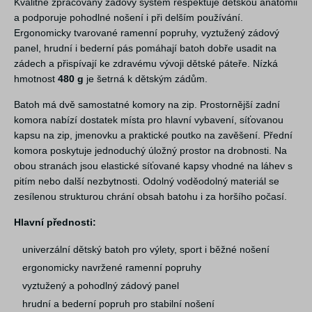
Kvalitně zpracovaný zádový systém respektuje dětskou anatomii
a podporuje pohodlné nošení i při delším používání.
Ergonomicky tvarované ramenní popruhy, vyztužený zádový
panel, hrudní i bederní pás pomáhají batoh dobře usadit na
zádech a přispívají ke zdravému vývoji dětské páteře. Nízká
hmotnost
480 g
je šetrná k dětským zádům.
Batoh má dvě samostatné komory na zip. Prostornější zadní
komora nabízí dostatek místa pro hlavní vybavení, síťovanou
kapsu na zip, jmenovku a praktické poutko na zavěšení. Přední
komora poskytuje jednoduchý úložný prostor na drobnosti. Na
obou stranách jsou elastické síťované kapsy vhodné na láhev s
pitím nebo další nezbytnosti. Odolný voděodolný materiál se
zesílenou strukturou chrání obsah batohu i za horšího počasí.
Hlavní přednosti:
univerzální dětský batoh pro výlety, sport i běžné nošení
ergonomicky navržené ramenní popruhy
vyztužený a pohodlný zádový panel
hrudní a bederní popruh pro stabilní nošení