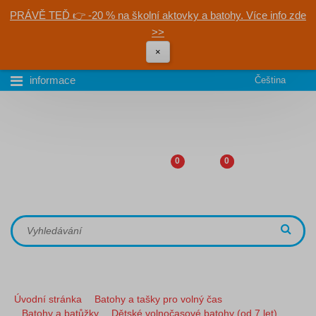
PRÁVĚ TEĎ 👉 -20 % na školní aktovky a batohy. Více info zde
>>
×
informace
Čeština
0
0
Úvodní stránka
Batohy a tašky pro volný čas
Batohy a batůžky
Dětské volnočasové batohy (od 7 let)