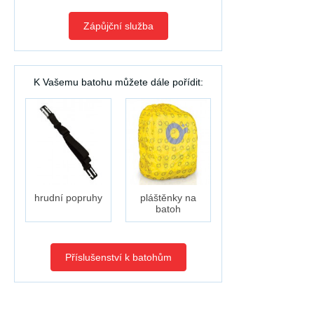
Zápůjční služba
K Vašemu batohu můžete dále pořídit:
hrudní popruhy
pláštěnky na
batoh
Příslušenství k batohům