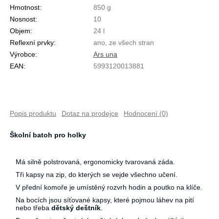
Hmotnost:
850 g
Nosnost:
10
Objem:
24 l
Reflexní prvky:
ano, ze všech stran
Výrobce:
Ars una
EAN:
5993120013881
Popis produktu
Dotaz na prodejce
Hodnocení (0)
Školní batoh pro holky
Má silně polstrovaná, ergonomicky tvarovaná záda.
Tři kapsy na zip, do kterých se vejde všechno učení.
V přední komoře je umístěný rozvrh hodin a poutko na klíče.
Na bocích jsou síťované kapsy, které pojmou láhev na pití
nebo třeba
dětský deštník
.