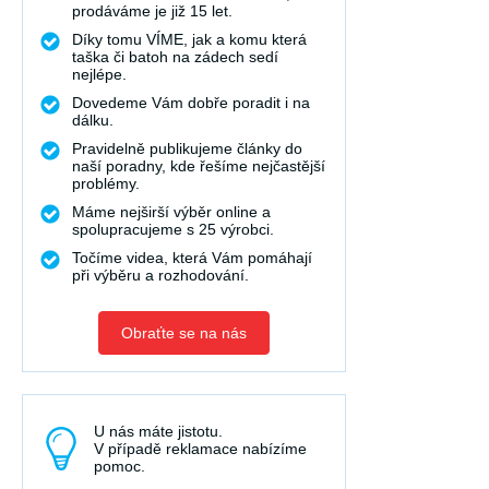
prodáváme je již 15 let.
Díky tomu VÍME, jak a komu která
taška či batoh na zádech sedí
nejlépe.
Dovedeme Vám dobře poradit i na
dálku.
Pravidelně publikujeme články do
naší poradny, kde řešíme nejčastější
problémy.
Máme nejširší výběr online a
spolupracujeme s 25 výrobci.
Točíme videa, která Vám pomáhají
při výběru a rozhodování.
Obraťte se na nás
U nás máte jistotu.
V případě reklamace nabízíme
pomoc.