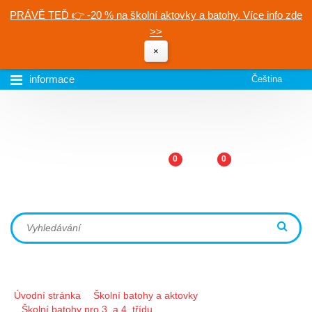
PRÁVĚ TEĎ 👉 -20 % na školní aktovky a batohy. Více info zde
>>
×
informace
Čeština
0
0
Úvodní stránka
Školní batohy a aktovky
Školní batohy pro 3. a 4. třídu