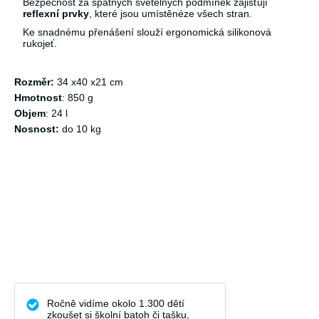
Bezpečnost za špatných světelných podmínek zajišťují
reflexní prvky
, které jsou umístěnéze všech stran.
Ke snadnému přenášení slouží ergonomická silikonová
rukojeť.
Rozměr:
34 x40 x21 cm
Hmotnost
: 850 g
Objem
: 24 l
Nosnost:
do 10 kg
Ročně vidíme okolo 1.300 dětí
zkoušet si školní batoh či tašku,