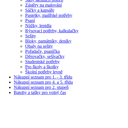
Zástěry na malování
Sáčky a kapsáře
Pastelky, malířské potřeby
Psaní
Nůžky, lepidla
Rýsovací potřeby, kalkulačky
Sešity
Bloky, památníky, deníky
Obaly na sešity
Pořadače, psaníčka
Děrovačky, sešívačky
Studentské potřeby
Pro školy a školky
Školní potřeby levně
Nákupní seznam pro 1. - 3. třídu
Nákupní seznam pro 4. a 5. třídu
Nákupní seznam pro 2. stupeň
Batohy a tašky pro volný čas