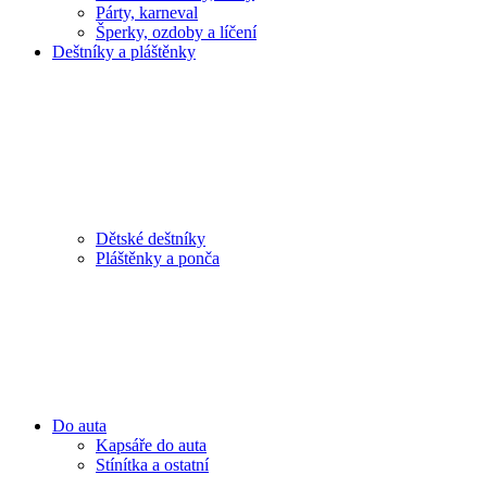
Párty, karneval
Šperky, ozdoby a líčení
Deštníky a pláštěnky
Dětské deštníky
Pláštěnky a ponča
Do auta
Kapsáře do auta
Stínítka a ostatní