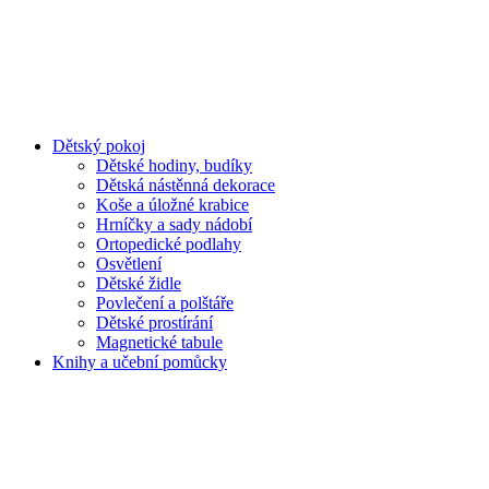
Dětský pokoj
Dětské hodiny, budíky
Dětská nástěnná dekorace
Koše a úložné krabice
Hrníčky a sady nádobí
Ortopedické podlahy
Osvětlení
Dětské židle
Povlečení a polštáře
Dětské prostírání
Magnetické tabule
Knihy a učební pomůcky