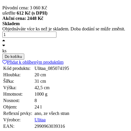
Původní cena: 3 060 Kč
ušetříte
612 Kč (s DPH)
Akční cena: 2448
Kč
Skladem
Objednáváte více ks než je skladem. Doba dodání se může změnit.
ks
Do košíku
Přidat k oblíbeným produktům
Kód produktu:
Ulitaa_085074195
Hloubka:
20 cm
Šířka:
31 cm
Výška:
42,5 cm
Hmotnost:
1000 g
Nosnost:
8
Objem:
24 l
Reflexní prvky:
ano, ze všech stran
Výrobce:
Ulitaa
EAN:
2990963039316