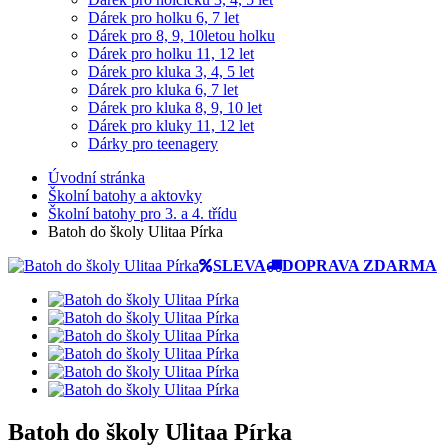
Dárek pro holku 6, 7 let
Dárek pro 8, 9, 10letou holku
Dárek pro holku 11, 12 let
Dárek pro kluka 3, 4, 5 let
Dárek pro kluka 6, 7 let
Dárek pro kluka 8, 9, 10 let
Dárek pro kluky 11, 12 let
Dárky pro teenagery
Úvodní stránka
Školní batohy a aktovky
Školní batohy pro 3. a 4. třídu
Batoh do školy Ulitaa Pírka
SLEVA
DOPRAVA ZDARMA
Batoh do školy Ulitaa Pírka