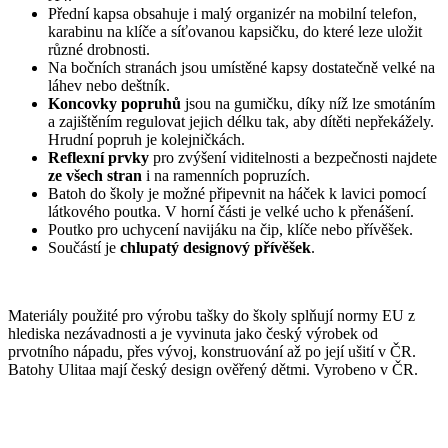
Přední kapsa obsahuje i malý organizér na mobilní telefon,
karabinu na klíče a síťovanou kapsičku, do které leze uložit
různé drobnosti.
Na bočních stranách jsou umístěné kapsy dostatečně velké na
láhev nebo deštník.
Koncovky popruhů
jsou na gumičku, díky níž lze smotáním
a zajištěním regulovat jejich délku tak, aby dítěti nepřekážely.
Hrudní popruh je kolejničkách.
Reflexní prvky
pro zvýšení viditelnosti a bezpečnosti najdete
ze všech stran
i na ramenních popruzích.
Batoh do školy je možné připevnit na háček k lavici pomocí
látkového poutka. V horní části je velké ucho k přenášení.
Poutko pro uchycení navijáku na čip, klíče nebo přívěšek.
Součástí je
chlupatý designový přívěšek
.
Materiály použité pro výrobu tašky do školy splňují normy EU z
hlediska nezávadnosti a je vyvinuta jako český výrobek od
prvotního nápadu, přes vývoj, konstruování až po její ušití v ČR.
Batohy Ulitaa mají český design ověřený dětmi. Vyrobeno v ČR.