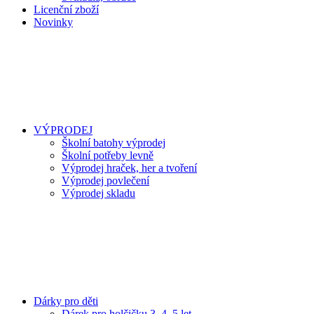
Licenční zboží
Novinky
VÝPRODEJ
Školní batohy výprodej
Školní potřeby levně
Výprodej hraček, her a tvoření
Výprodej povlečení
Výprodej skladu
Dárky pro děti
Dárek pro holčičku 3, 4, 5 let