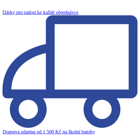
Dárky pro radost ke každé objednávce
Doprava zdarma od 1 500 Kč na školní batohy