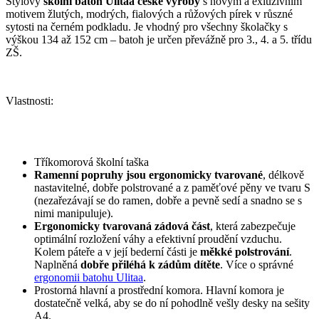
Stylový
školní batoh Ulitaa české výroby
s novým a exluzivním
motivem žlutých, modrých, fialových a růžových pírek v růszné
sytosti na černém podkladu. Je vhodný pro všechny školačky s
výškou 134 až 152 cm – batoh je určen převážně pro 3., 4. a 5. třídu
ZŠ.
Vlastnosti:
Tříkomorová školní taška
Ramenní popruhy jsou ergonomicky tvarované
, délkově
nastavitelné, dobře polstrované a z paměťové pěny ve tvaru S
(nezařezávají se do ramen, dobře a pevně sedí a snadno se s
nimi manipuluje).
Ergonomicky tvarovaná zádová část
, která zabezpečuje
optimální rozložení váhy a efektivní proudění vzduchu.
Kolem páteře a v její bederní části je
měkké polstrování
.
Naplněná
dobře přiléhá k zádům dítěte
. Více o správné
ergonomii batohu Ulitaa
.
Prostorná hlavní a prostřední komora. Hlavní komora je
dostatečně velká, aby se do ní pohodlně vešly desky na sešity
A4.