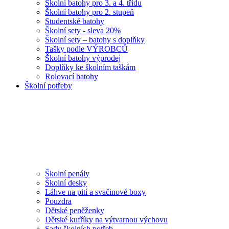
Školní batohy pro 3. a 4. třídu
Školní batohy pro 2. stupeň
Studentské batohy
Školní sety - sleva 20%
Školní sety – batohy s doplňky
Tašky podle VÝROBCŮ
Školní batohy výprodej
Doplňky ke školním taškám
Rolovací batohy
Školní potřeby
Školní penály
Školní desky
Láhve na pití a svačinové boxy
Pouzdra
Dětské peněženky
Dětské kufříky na výtvarnou výchovu
Sady školních potřeb