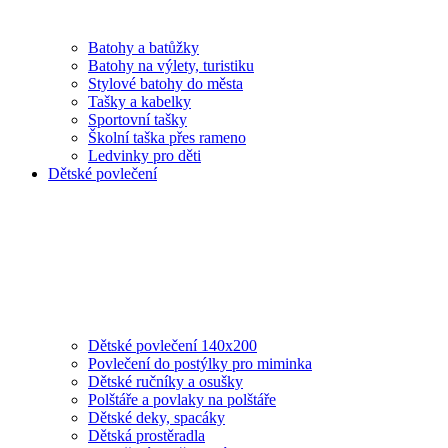
Batohy a batůžky
Batohy na výlety, turistiku
Stylové batohy do města
Tašky a kabelky
Sportovní tašky
Školní taška přes rameno
Ledvinky pro děti
Dětské povlečení
Dětské povlečení 140x200
Povlečení do postýlky pro miminka
Dětské ručníky a osušky
Polštáře a povlaky na polštáře
Dětské deky, spacáky
Dětská prostěradla