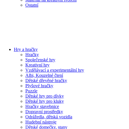
Ostatní
Hry a hračky
Hračky
Společenské hry
Kreativní hry
Vzdělávací a experimentální hry
Albi, Kouzelné čtení
Dětské dřevěné hračky
Plyšové hračky
Puzzle
Dětské hry pro dívky
Dětské hry pro kluky
Hračky stavebnice
Dopravní prostředky
Odrážedla, dětská vozidla
Hudební nástroje
Dětské domečky, stany