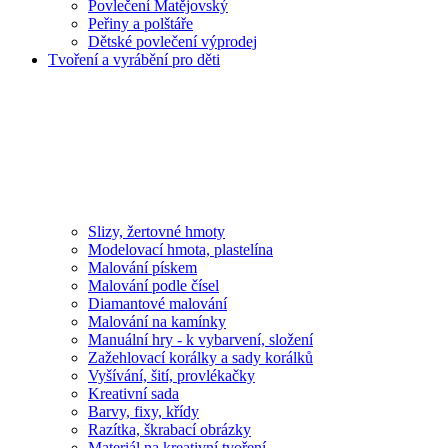
Povlečení Matějovský
Peřiny a polštáře
Dětské povlečení výprodej
Tvoření a vyrábění pro děti
Slizy, žertovné hmoty
Modelovací hmota, plastelína
Malování pískem
Malování podle čísel
Diamantové malování
Malování na kamínky
Manuální hry - k vybarvení, složení
Zažehlovací korálky a sady korálků
Vyšívání, šití, provlékačky
Kreativní sada
Barvy, fixy, křídy
Razítka, škrabací obrázky
Materiál na kreativní tvoření