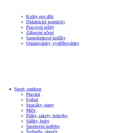
Knihy pro děti
Didaktické pomůcky
Pracovní sešity
Zábavné učení
Samolepkové knížky
Omalovánky, vystřihovánky
Sport, outdoor
Plavání
Fotbal
Spacáky, stany
Míče
Pálky, rakety, hokejky
Sáňky, boby
Sportovní potřeby
Švihadla, obruče