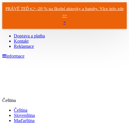
PRÁVĚ TEĎ 👉 -20 % na školní aktovky a batohy. Více info zde
>>
×
Doprava a platba
Kontakt
Reklamace
informace
Čeština
Čeština
Slovenština
Maďarština