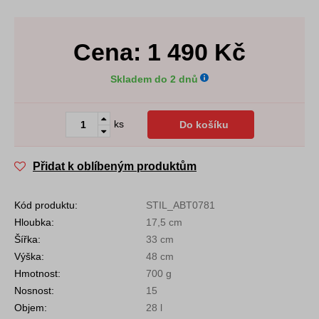
Cena:
1 490
Kč
Skladem do 2 dnů
ks
Do košíku
Přidat k oblíbeným produktům
Kód produktu:
STIL_ABT0781
Hloubka:
17,5 cm
Šířka:
33 cm
Výška:
48 cm
Hmotnost:
700 g
Nosnost:
15
Objem:
28 l