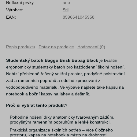
Reflexní prvky:
ano
Výrobce:
Stil
EAN:
8596641045958
Popis produktu
Dotaz na prodejce
Hodnocení (0)
Studentský batoh Baggo Brisk Bubag Black
je kvalitní
ergonomický studentský batoh pro každodenní školní nošení.
Nabízí přehledně řešený vnitřní prostor, prodyšné polstrování
zad a ramenních popruhů a odolné zpracování z
vodoodpudivého materiálu. Ve výbavě najdete také kapsu na
notebook a boční kapsy na láhev a deštník.
Proč si vybrat tento produkt?
Pohodlné nošení díky anatomicky tvarovaným zádům,
prodyšným ramenním popruhům a lehké konstrukci.
Praktická organizace školních potřeb – více úložného
prostoru, kapsa na notebook a místo na drobnosti.