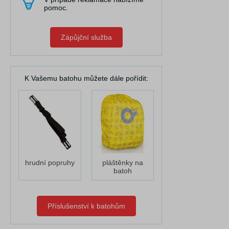
pomoc.
Zápůjční služba
K Vašemu batohu můžete dále pořídit:
hrudní popruhy
pláštěnky na
batoh
Příslušenství k batohům