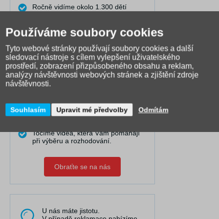
Ročně vidíme okolo 1.300 dětí
zkoušet si školní batoh či tašku,
prodáváme je již 15 let.
Používáme soubory cookies
Díky tomu VÍME, jak a komu která
taška či batoh na zádech sedí
Tyto webové stránky používají soubory cookies a další
nejlépe.
sledovací nástroje s cílem vylepšení uživatelského
Dovedeme Vám dobře poradit i na
prostředí, zobrazení přizpůsobeného obsahu a reklam,
dálku.
analýzy návštěvnosti webových stránek a zjištění zdroje
návštěvnosti.
Pravidelně publikujeme články do
naší poradny, kde řešíme nejčastější
problémy.
Souhlasím
Upravit mé předvolby
Odmítám
Máme nejširší výběr online a
spolupracujeme s 25 výrobci.
Točíme videa, která Vám pomáhají
při výběru a rozhodování.
Obraťte se na nás
U nás máte jistotu.
V případě reklamace nabízíme