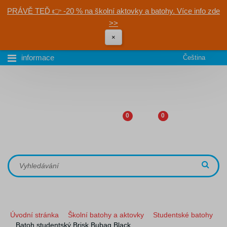
PRÁVĚ TEĎ 👉 -20 % na školní aktovky a batohy. Více info zde
>>
×
informace
Čeština
0
0
Úvodní stránka
Školní batohy a aktovky
Studentské batohy
Batoh studentský Brisk Bubag Black