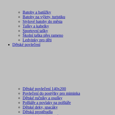
Batohy a batůžky
Batohy na výlety, turistiku
Stylové batohy do města
Tašky a kabelky
Sportovní tašky
Školní taška přes rameno
Ledvinky pro děti
Dětské povlečení
Dětské povlečení 140x200
Povlečení do postýlky pro miminka
Dětské ručníky a osušky
Polštáře a povlaky na polštáře
Dětské deky, spacáky
Dětská prostěradla