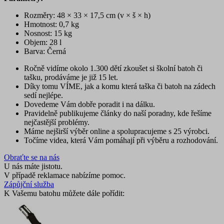
Rozměry: 48 × 33 × 17,5 cm (v × š × h)
Hmotnost: 0,7 kg
Nosnost: 15 kg
Objem: 28 l
Barva: Černá
Ročně vidíme okolo 1.300 dětí zkoušet si školní batoh či
tašku, prodáváme je již 15 let.
Díky tomu VÍME, jak a komu která taška či batoh na zádech
sedí nejlépe.
Dovedeme Vám dobře poradit i na dálku.
Pravidelně publikujeme články do naší poradny, kde řešíme
nejčastější problémy.
Máme nejširší výběr online a spolupracujeme s 25 výrobci.
Točíme videa, která Vám pomáhají při výběru a rozhodování.
Obraťte se na nás
U nás máte jistotu.
V případě reklamace nabízíme pomoc.
Zápůjční služba
K Vašemu batohu můžete dále pořídit: