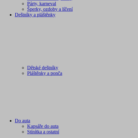
Párty, karneval
Šperky, ozdoby a líčení
Deštníky a pláštěnky
Dětské deštníky
Pláštěnky a ponča
Do auta
Kapsáře do auta
Stínítka a ostatní