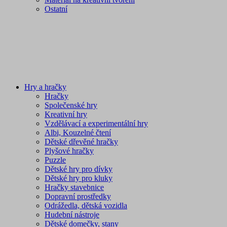
Ostatní
Hry a hračky
Hračky
Společenské hry
Kreativní hry
Vzdělávací a experimentální hry
Albi, Kouzelné čtení
Dětské dřevěné hračky
Plyšové hračky
Puzzle
Dětské hry pro dívky
Dětské hry pro kluky
Hračky stavebnice
Dopravní prostředky
Odrážedla, dětská vozidla
Hudební nástroje
Dětské domečky, stany