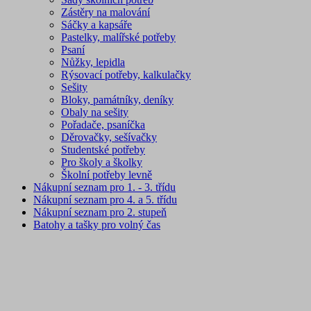
Zástěry na malování
Sáčky a kapsáře
Pastelky, malířské potřeby
Psaní
Nůžky, lepidla
Rýsovací potřeby, kalkulačky
Sešity
Bloky, památníky, deníky
Obaly na sešity
Pořadače, psaníčka
Děrovačky, sešívačky
Studentské potřeby
Pro školy a školky
Školní potřeby levně
Nákupní seznam pro 1. - 3. třídu
Nákupní seznam pro 4. a 5. třídu
Nákupní seznam pro 2. stupeň
Batohy a tašky pro volný čas