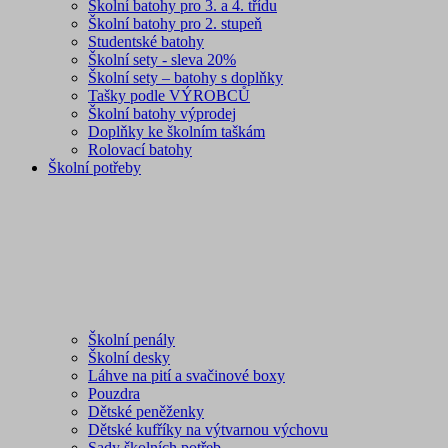
Školní batohy pro 3. a 4. třídu
Školní batohy pro 2. stupeň
Studentské batohy
Školní sety - sleva 20%
Školní sety – batohy s doplňky
Tašky podle VÝROBCŮ
Školní batohy výprodej
Doplňky ke školním taškám
Rolovací batohy
Školní potřeby
Školní penály
Školní desky
Láhve na pití a svačinové boxy
Pouzdra
Dětské peněženky
Dětské kufříky na výtvarnou výchovu
Sady školních potřeb