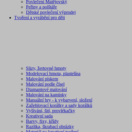
Povlečení Matějovský
Peřiny a polštáře
Dětské povlečení výprodej
Tvoření a vyrábění pro děti
Slizy, žertovné hmoty
Modelovací hmota, plastelína
Malování pískem
Malování podle čísel
Diamantové malování
Malování na kamínky
Manuální hry - k vybarvení, složení
Zažehlovací korálky a sady korálků
Vyšívání, šití, provlékačky
Kreativní sada
Barvy, fixy, křídy
Razítka, škrabací obrázky
Materiál na kreativní tvoření