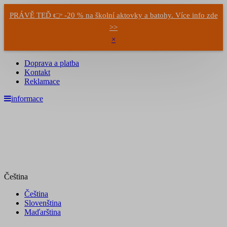
PRÁVĚ TEĎ 👉 -20 % na školní aktovky a batohy. Více info zde
>>
×
Doprava a platba
Kontakt
Reklamace
informace
Čeština
Čeština
Slovenština
Maďarština