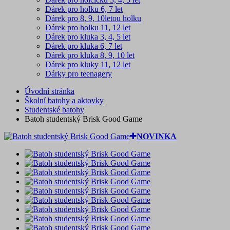
Dárek pro holku 6, 7 let
Dárek pro 8, 9, 10letou holku
Dárek pro holku 11, 12 let
Dárek pro kluka 3, 4, 5 let
Dárek pro kluka 6, 7 let
Dárek pro kluka 8, 9, 10 let
Dárek pro kluky 11, 12 let
Dárky pro teenagery
Úvodní stránka
Školní batohy a aktovky
Studentské batohy
Batoh studentský Brisk Good Game
NOVINKA