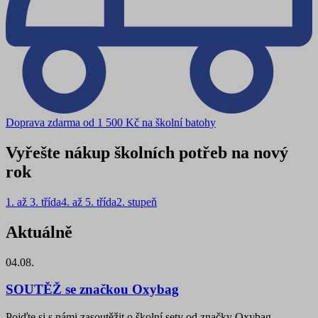
Doprava zdarma od 1 500 Kč na školní batohy
Vyřešte nákup školních potřeb na nový
rok
1. až 3. třída
4. až 5. třída
2. stupeň
Aktuálně
04.08.
SOUTĚŽ se značkou Oxybag
Pojďte si s námi zasoutěžit o školní sety od značky Oxybag.