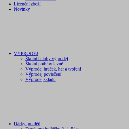
Licenční zboží
Novinky
VÝPRODEJ
Školní batohy výprodej
Školní potřeby levně
Výprodej hraček, her a tvoření
Výprodej povlečení
Výprodej skladu
Dárky pro děti
Dárek pro holčičku 3, 4, 5 let