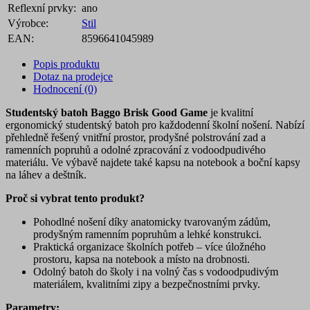
Reflexní prvky:
ano
Výrobce:
Stil
EAN:
8596641045989
Popis produktu
Dotaz na prodejce
Hodnocení (0)
Studentský batoh Baggo Brisk Good Game
je kvalitní
ergonomický studentský batoh pro každodenní školní nošení. Nabízí
přehledně řešený vnitřní prostor, prodyšné polstrování zad a
ramenních popruhů a odolné zpracování z vodoodpudivého
materiálu. Ve výbavě najdete také kapsu na notebook a boční kapsy
na láhev a deštník.
Proč si vybrat tento produkt?
Pohodlné nošení díky anatomicky tvarovaným zádům,
prodyšným ramenním popruhům a lehké konstrukci.
Praktická organizace školních potřeb – více úložného
prostoru, kapsa na notebook a místo na drobnosti.
Odolný batoh do školy i na volný čas s vodoodpudivým
materiálem, kvalitními zipy a bezpečnostními prvky.
Parametry: