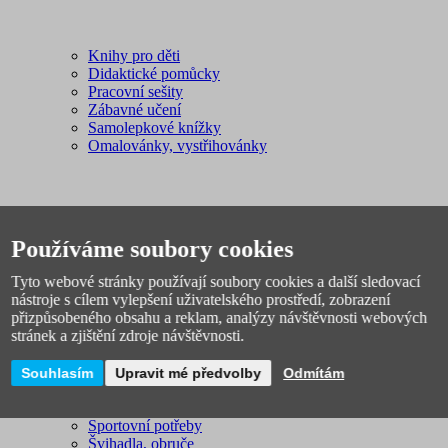
Knihy pro děti
Didaktické pomůcky
Pracovní sešity
Zábavné učení
Samolepkové knížky
Omalovánky, vystřihovánky
Používáme soubory cookies
Tyto webové stránky používají soubory cookies a další sledovací
nástroje s cílem vylepšení uživatelského prostředí, zobrazení
Sport, outdoor
přizpůsobeného obsahu a reklam, analýzy návštěvnosti webových
Plavání
stránek a zjištění zdroje návštěvnosti.
Fotbal
Spacáky, stany
Míče
Souhlasím
Upravit mé předvolby
Odmítám
Pálky, rakety, hokejky
Sáňky, boby
Sportovní potřeby
Švihadla, obruče