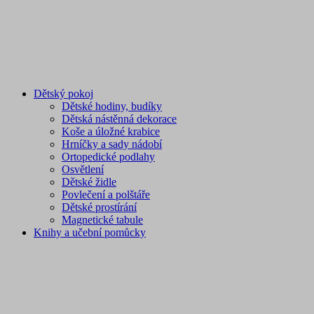
Dětský pokoj
Dětské hodiny, budíky
Dětská nástěnná dekorace
Koše a úložné krabice
Hrníčky a sady nádobí
Ortopedické podlahy
Osvětlení
Dětské židle
Povlečení a polštáře
Dětské prostírání
Magnetické tabule
Knihy a učební pomůcky