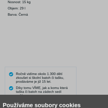
Nosnost: 15 kg
Objem: 29 l
Barva: Černá
Ročně vidíme okolo 1.300 dětí
zkoušet si školní batoh či tašku,
prodáváme je již 15 let.
Díky tomu VÍME, jak a komu která
taška či batoh na zádech sedí
nejlépe.
Dovedeme Vám dobře poradit i na
Používáme soubory cookies
dálku.