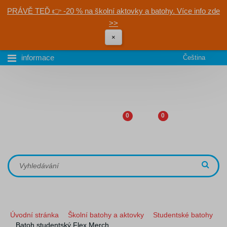
PRÁVĚ TEĎ 👉 -20 % na školní aktovky a batohy. Více info zde
>>
×
informace
Čeština
0
0
Úvodní stránka
Školní batohy a aktovky
Studentské batohy
Batoh studentský Flex Merch