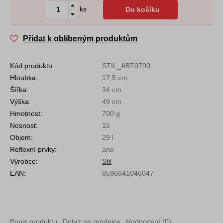
ks
Do košíku
Přidat k oblíbeným produktům
Kód produktu:
STIL_ABT0790
Hloubka:
17,5 cm
Šířka:
34 cm
Výška:
49 cm
Hmotnost:
700 g
Nosnost:
15
Objem:
29 l
Reflexní prvky:
ano
Výrobce:
Stil
EAN:
8596641046047
Popis produktu
Dotaz na prodejce
Hodnocení (0)