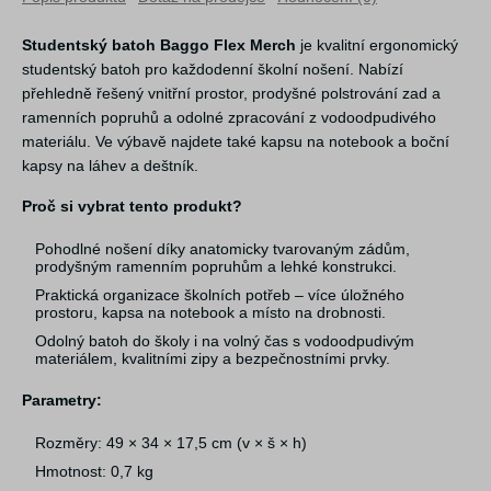
Studentský batoh Baggo Flex Merch
je kvalitní ergonomický
studentský batoh pro každodenní školní nošení. Nabízí
přehledně řešený vnitřní prostor, prodyšné polstrování zad a
ramenních popruhů a odolné zpracování z vodoodpudivého
materiálu. Ve výbavě najdete také kapsu na notebook a boční
kapsy na láhev a deštník.
Proč si vybrat tento produkt?
Pohodlné nošení díky anatomicky tvarovaným zádům,
prodyšným ramenním popruhům a lehké konstrukci.
Praktická organizace školních potřeb – více úložného
prostoru, kapsa na notebook a místo na drobnosti.
Odolný batoh do školy i na volný čas s vodoodpudivým
materiálem, kvalitními zipy a bezpečnostními prvky.
Parametry:
Rozměry: 49 × 34 × 17,5 cm (v × š × h)
Hmotnost: 0,7 kg