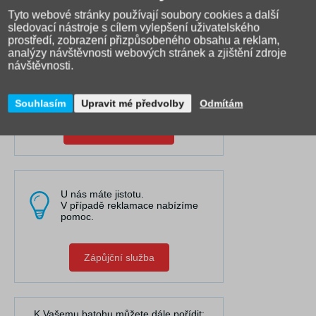
Pravidelně publikujeme články do
Tyto webové stránky používají soubory cookies a další
naší poradny, kde řešíme nejčastější
sledovací nástroje s cílem vylepšení uživatelského
problémy.
prostředí, zobrazení přizpůsobeného obsahu a reklam,
Máme nejširší výběr online a
analýzy návštěvnosti webových stránek a zjištění zdroje
spolupracujeme s 25 výrobci.
návštěvnosti.
Točíme videa, která Vám pomáhají
při výběru a rozhodování.
Souhlasím
Upravit mé předvolby
Odmítám
Obraťte se na nás
U nás máte jistotu.
V případě reklamace nabízíme
pomoc.
Zápůjční služba
K Vašemu batohu můžete dále pořídit: