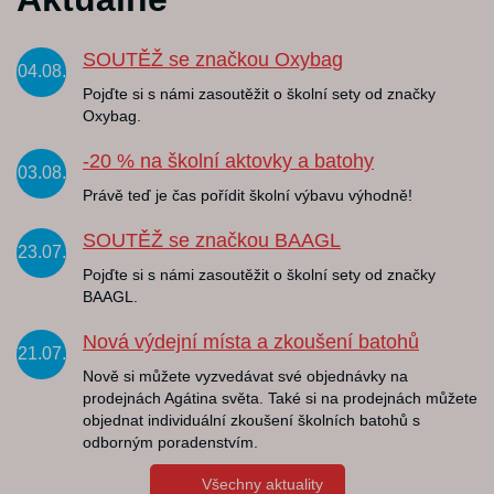
SOUTĚŽ se značkou Oxybag
04.08.
Pojďte si s námi zasoutěžit o školní sety od značky
Oxybag.
-20 % na školní aktovky a batohy
03.08.
Právě teď je čas pořídit školní výbavu výhodně!
SOUTĚŽ se značkou BAAGL
23.07.
Pojďte si s námi zasoutěžit o školní sety od značky
BAAGL.
Nová výdejní místa a zkoušení batohů
21.07.
Nově si můžete vyzvedávat své objednávky na
prodejnách Agátina světa. Také si na prodejnách můžete
objednat individuální zkoušení školních batohů s
odborným poradenstvím.
Všechny aktuality