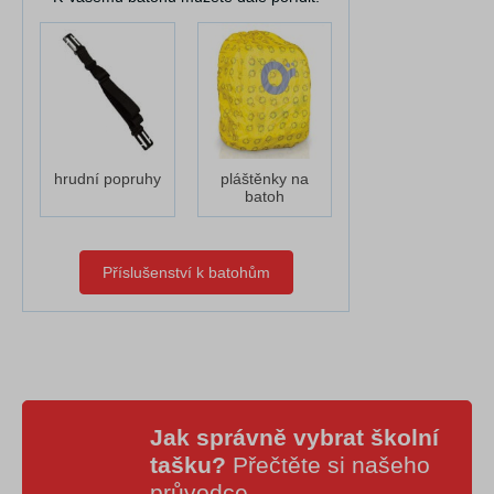
hrudní popruhy
pláštěnky na
batoh
Příslušenství k batohům
Jak správně vybrat školní
tašku?
Přečtěte si našeho
průvodce
.