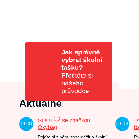
Jak správně
vybrat školní
tašku?
Přečtěte si
našeho
průvodce
.
Aktuálně
SOUTĚŽ se značkou
-
04.08.
03.08.
Oxybag
b
Pojďte si s námi zasoutěžit o školní
Pr