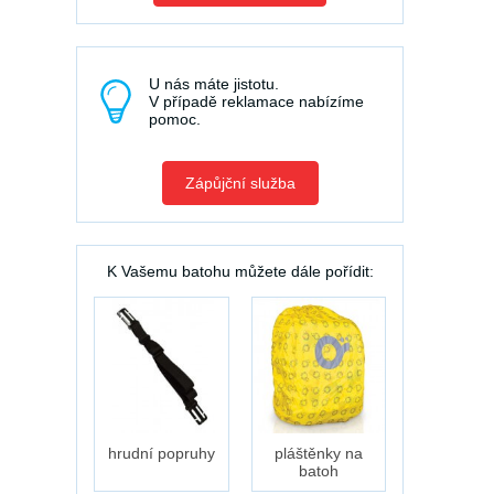
U nás máte jistotu.
V případě reklamace nabízíme
pomoc.
Zápůjční služba
K Vašemu batohu můžete dále pořídit:
hrudní popruhy
pláštěnky na
batoh