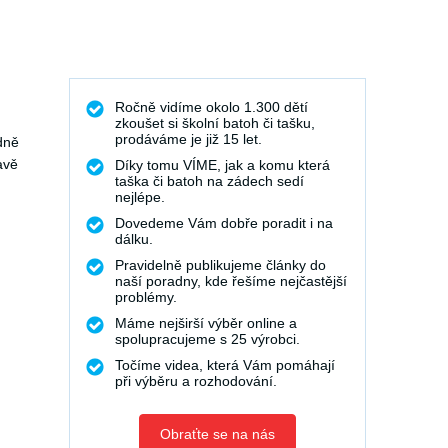
Ročně vidíme okolo 1.300 dětí
zkoušet si školní batoh či tašku,
prodáváme je již 15 let.
dně
avě
Díky tomu VÍME, jak a komu která
taška či batoh na zádech sedí
nejlépe.
Dovedeme Vám dobře poradit i na
dálku.
Pravidelně publikujeme články do
naší poradny, kde řešíme nejčastější
problémy.
Máme nejširší výběr online a
spolupracujeme s 25 výrobci.
Točíme videa, která Vám pomáhají
při výběru a rozhodování.
Obraťte se na nás