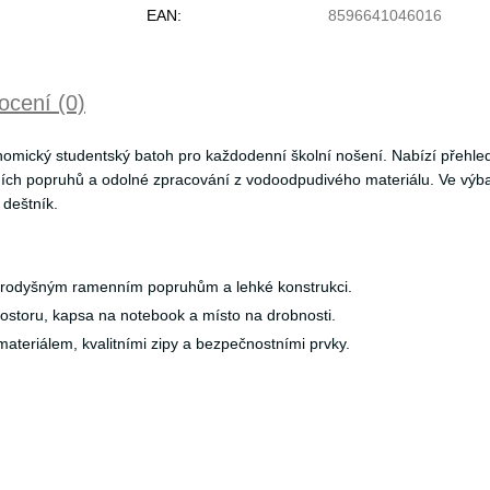
EAN:
8596641046016
cení (0)
onomický studentský batoh pro každodenní školní nošení. Nabízí přehle
nních popruhů a odolné zpracování z vodoodpudivého materiálu. Ve výb
 deštník.
prodyšným ramenním popruhům a lehké konstrukci.
rostoru, kapsa na notebook a místo na drobnosti.
ateriálem, kvalitními zipy a bezpečnostními prvky.