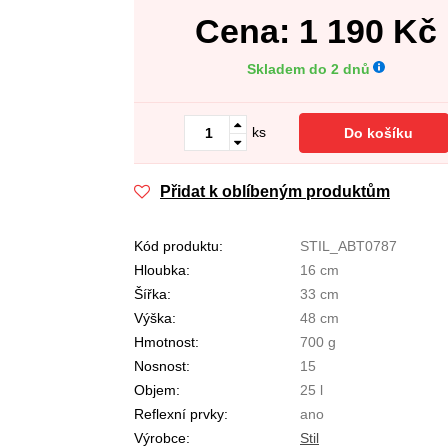
Cena:
1 190
Kč
Skladem do 2 dnů
ks
Do košíku
Přidat k oblíbeným produktům
Kód produktu:
STIL_ABT0787
Hloubka:
16 cm
Šířka:
33 cm
Výška:
48 cm
Hmotnost:
700 g
Nosnost:
15
Objem:
25 l
Reflexní prvky:
ano
Výrobce:
Stil