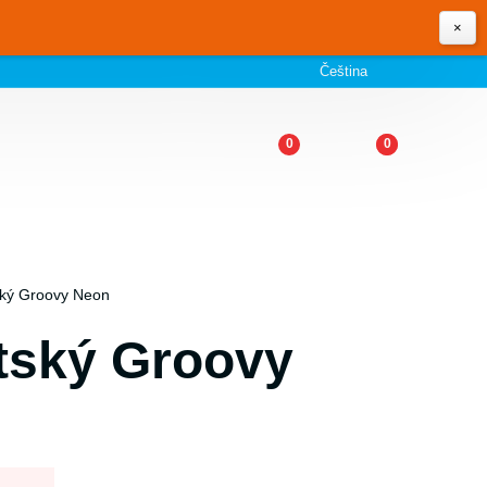
×
Čeština
0
0
ský Groovy Neon
tský Groovy