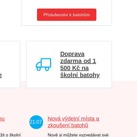
Příslušenství k batohům
Doprava
zdarma od 1
500 Kč na
e
školní batohy
ou
Nová výdejní místa a
21.07.
zkoušení batohů
žit o školní
Nově si můžete vyzvedávat své