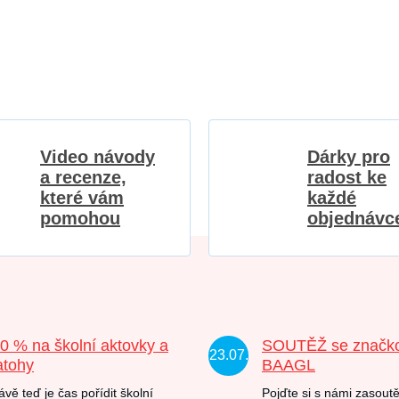
Video návody
Dárky pro
a recenze,
radost ke
které vám
každé
pomohou
objednávc
20 % na školní aktovky a
SOUTĚŽ se značk
23.07.
atohy
BAAGL
ávě teď je čas pořídit školní
Pojďte si s námi zasoutě