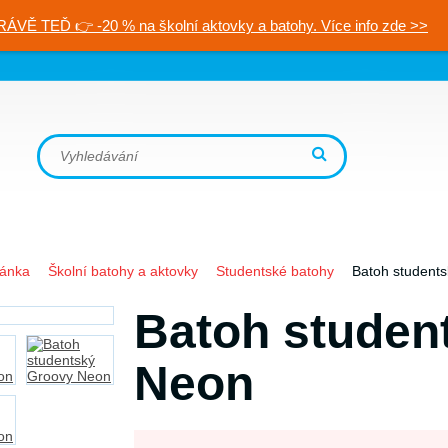
RÁVĚ TEĎ 👉 -20 % na školní aktovky a batohy. Více info zde >>
ránka
Školní batohy a aktovky
Studentské batohy
Batoh student
Batoh studen
Neon