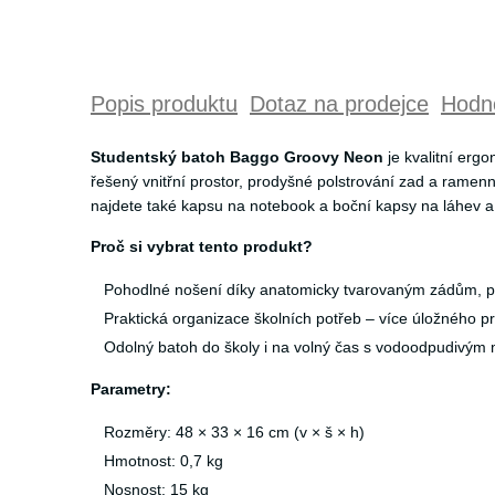
Popis produktu
Dotaz na prodejce
Hodno
Studentský batoh Baggo Groovy Neon
je kvalitní erg
řešený vnitřní prostor, prodyšné polstrování zad a rame
najdete také kapsu na notebook a boční kapsy na láhev a
Proč si vybrat tento produkt?
Pohodlné nošení díky anatomicky tvarovaným zádům, 
Praktická organizace školních potřeb – více úložného p
Odolný batoh do školy i na volný čas s vodoodpudivým m
Parametry:
Rozměry: 48 × 33 × 16 cm (v × š × h)
Hmotnost: 0,7 kg
Nosnost: 15 kg