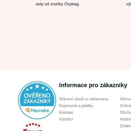
sety od značky Oxybag.
vý
Informace pro zákazníky
Vrácení zboží a reklamace
Věrno
Dopravné a platby
Ochra
Kontakt
Obcho
Výrobci
Hodno
Změni