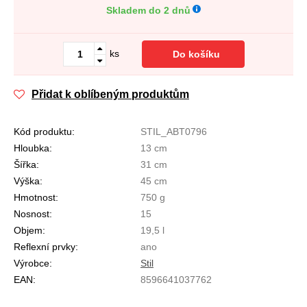
Skladem do 2 dnů
ks
Do košíku
Přidat k oblíbeným produktům
Kód produktu:
STIL_ABT0796
Hloubka:
13 cm
Šířka:
31 cm
Výška:
45 cm
Hmotnost:
750 g
Nosnost:
15
Objem:
19,5 l
Reflexní prvky:
ano
Výrobce:
Stil
EAN:
8596641037762