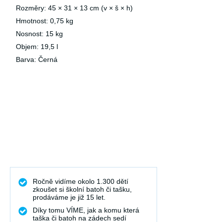
Rozměry: 45 × 31 × 13 cm (v × š × h)
Hmotnost: 0,75 kg
Nosnost: 15 kg
Objem: 19,5 l
Barva: Černá
Ročně vidíme okolo 1.300 dětí
zkoušet si školní batoh či tašku,
prodáváme je již 15 let.
Díky tomu VÍME, jak a komu která
taška či batoh na zádech sedí