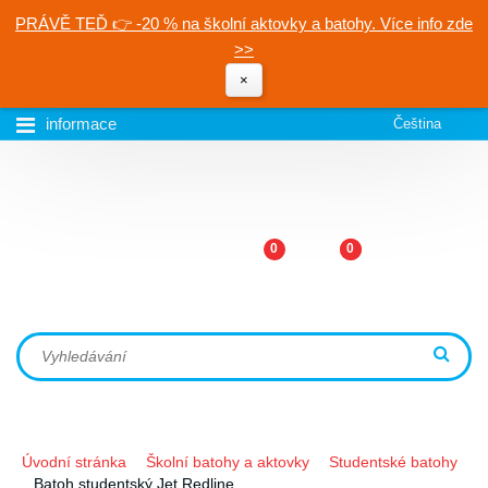
PRÁVĚ TEĎ 👉 -20 % na školní aktovky a batohy. Více info zde
>>
×
informace
Čeština
0
0
Úvodní stránka
Školní batohy a aktovky
Studentské batohy
Batoh studentský Jet Redline