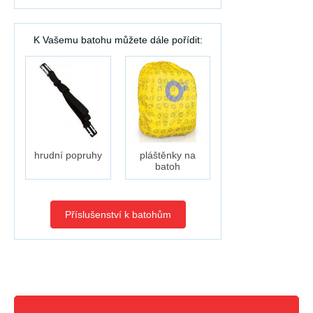
K Vašemu batohu můžete dále pořídit:
hrudní popruhy
pláštěnky na
batoh
Příslušenství k batohům