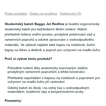
Popis produktu
Dotaz na prodejce
Hodnocení (0)
Studentský batoh Baggo Jet Redline
je kvalitní ergonomický
studentský batoh pro každodenní školní nošení. Nabízí
přehledně řešený vnitřní prostor, prodyšné polstrování zad a
ramenních popruhů a odolné zpracování z vodoodpudivého
materiálu. Ve výbavě najdete také kapsu na notebook, boční
kapsy na láhev a deštník a popruh pro uchycení na madlo kufru.
Proč si vybrat tento produkt?
Pohodlné nošení díky anatomicky tvarovaným zádům,
prodyšným ramenním popruhům a lehké konstrukci.
Přehledné uspořádání s kapsou na notebook a popruhem pro
uchycení na madlo kufru při cestování.
Odolný batoh do školy i na volný čas s vodoodpudivým
materiálem, kvalitními zipy a bezpečnostními prvky.
Parametry: