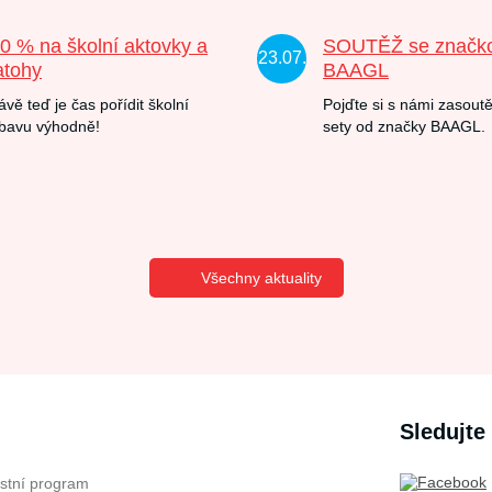
20 % na školní aktovky a
SOUTĚŽ se značk
23.07.
atohy
BAAGL
ávě teď je čas pořídit školní
Pojďte si s námi zasoutě
bavu výhodně!
sety od značky BAAGL.
Všechny aktuality
Sledujte
stní program