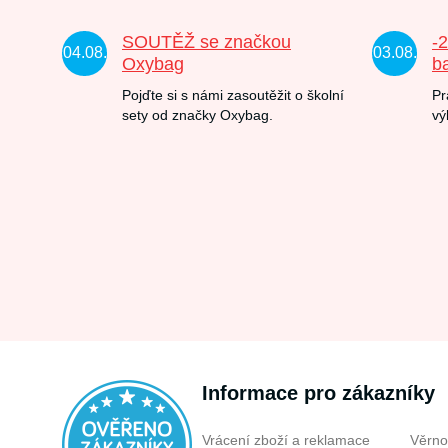
SOUTĚŽ se značkou
-
04.08.
03.08.
Oxybag
b
Pojďte si s námi zasoutěžit o školní
Pr
sety od značky Oxybag.
vý
Informace pro zákazníky
Vrácení zboží a reklamace
Věrno