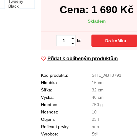
Cena:
1 690
Kč
Skladem
ks
Do košíku
Přidat k oblíbeným produktům
Kód produktu:
STIL_ABT0791
Hloubka:
16 cm
Šířka:
32 cm
Výška:
46 cm
Hmotnost:
750 g
Nosnost:
10
Objem:
23 l
Reflexní prvky:
ano
Výrobce:
Stil