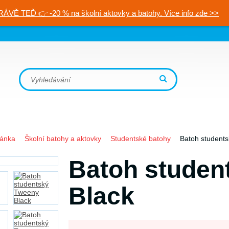
RÁVĚ TEĎ 👉 -20 % na školní aktovky a batohy. Více info zde >>
ránka
Školní batohy a aktovky
Studentské batohy
Batoh student
Batoh studen
Black