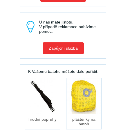
U nás máte jistotu.
V případě reklamace nabízíme
pomoc.
Zápůjční služba
K Vašemu batohu můžete dále pořídit:
hrudní popruhy
pláštěnky na
batoh