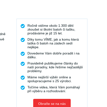
Ročně vidíme okolo 1.300 dětí
zkoušet si školní batoh či tašku,
prodáváme je již 15 let.
edně
avě
Díky tomu VÍME, jak a komu která
taška či batoh na zádech sedí
nejlépe.
Dovedeme Vám dobře poradit i na
dálku.
Pravidelně publikujeme články do
naší poradny, kde řešíme nejčastější
problémy.
Máme nejširší výběr online a
spolupracujeme s 25 výrobci.
Točíme videa, která Vám pomáhají
při výběru a rozhodování.
Obraťte se na nás