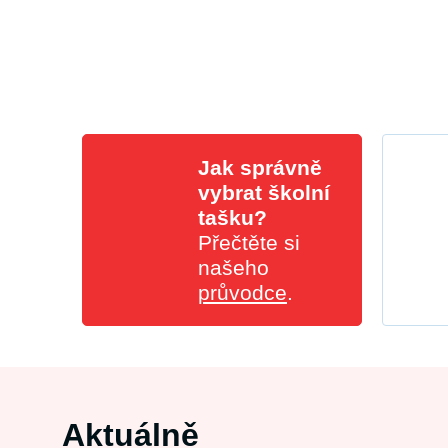
Jak správně
vybrat školní
tašku?
Přečtěte si
našeho
průvodce
.
Aktuálně