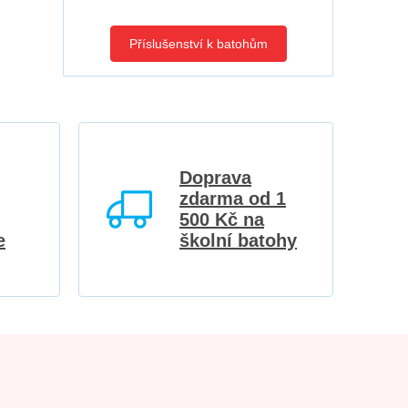
Příslušenství k batohům
Doprava
zdarma od 1
500 Kč na
e
školní batohy