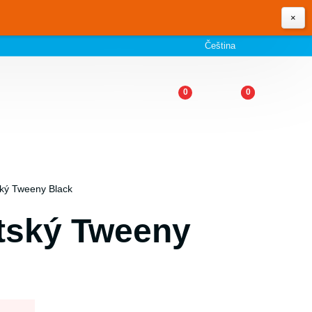
×
Čeština
0
0
ský Tweeny Black
tský Tweeny