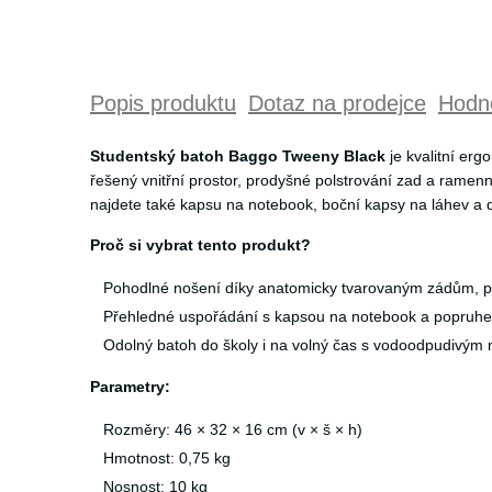
Popis produktu
Dotaz na prodejce
Hodno
Studentský batoh Baggo Tweeny Black
je kvalitní er
řešený vnitřní prostor, prodyšné polstrování zad a rame
najdete také kapsu na notebook, boční kapsy na láhev a 
Proč si vybrat tento produkt?
Pohodlné nošení díky anatomicky tvarovaným zádům, 
Přehledné uspořádání s kapsou na notebook a popruhem
Odolný batoh do školy i na volný čas s vodoodpudivým m
Parametry:
Rozměry: 46 × 32 × 16 cm (v × š × h)
Hmotnost: 0,75 kg
Nosnost: 10 kg