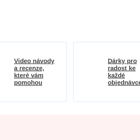
Video návody
Dárky pro
a recenze,
radost ke
které vám
každé
pomohou
objednávc