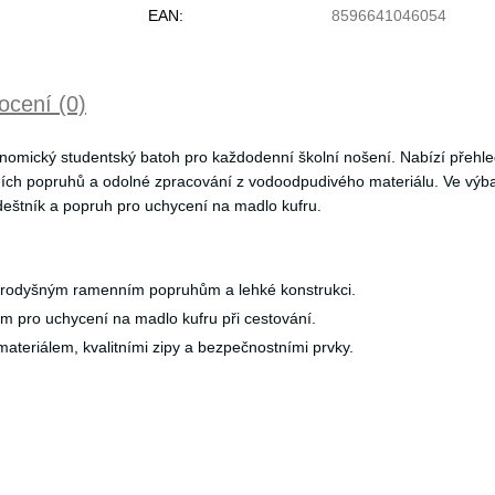
EAN:
8596641046054
cení (0)
gonomický studentský batoh pro každodenní školní nošení. Nabízí přehl
nních popruhů a odolné zpracování z vodoodpudivého materiálu. Ve výb
deštník a popruh pro uchycení na madlo kufru.
prodyšným ramenním popruhům a lehké konstrukci.
 pro uchycení na madlo kufru při cestování.
ateriálem, kvalitními zipy a bezpečnostními prvky.