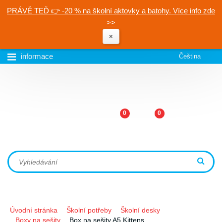
PRÁVĚ TEĎ 👉 -20 % na školní aktovky a batohy. Více info zde
>>
×
informace
Čeština
0
0
Úvodní stránka
Školní potřeby
Školní desky
Boxy na sešity
Box na sešity A5 Kittens