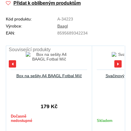
Přidat k oblíbeným produktům
Kód produktu:
A-34223
Výrobce:
Baagl
EAN:
8595689342234
Související produkty
Box na sešity A4 BAAGL Fotbal Míč
Svačinový bo
179 Kč
1
Dočasně
nedostupné
Skladem