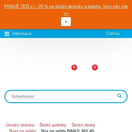
PRÁVĚ TEĎ 👉 -20 % na školní aktovky a batohy. Více info zde
>>
×
informace
Čeština
0
0
Úvodní stránka
Školní potřeby
Školní desky
Boxy na sešity
Box na sešity BAAGL Míč A5