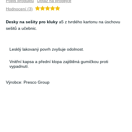
Popis produktu
Dotaz na prodejce
Hodnocení (3)
Desky na sešity pro kluky
a5 z tvrdého kartonu na úschovu
sešitů a učebnic.
Lesklý lakovaný povrh zvyšuje odolnost.
Vnitřní kapsa a přední klopa zajištěná gumičkou proti
vypadnutí.
Výrobce: Presco Group