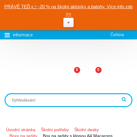
PRÁVĚ TEĎ 👉 -20 % na školní aktovky a batohy. Více info zde
>>
×
informace
Čeština
0
0
Úvodní stránka
Školní potřeby
Školní desky
Boxy na sešity
Box na sešity s klopou A4 Macarons