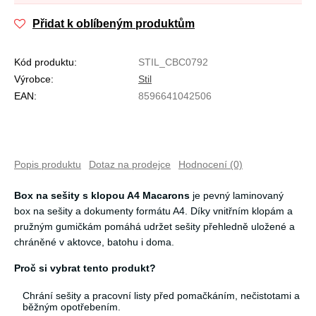
Přidat k oblíbeným produktům
Kód produktu:
STIL_CBC0792
Výrobce:
Stil
EAN:
8596641042506
Popis produktu
Dotaz na prodejce
Hodnocení (0)
Box na sešity s klopou A4 Macarons
je pevný laminovaný
box na sešity a dokumenty formátu A4. Díky vnitřním klopám a
pružným gumičkám pomáhá udržet sešity přehledně uložené a
chráněné v aktovce, batohu i doma.
Proč si vybrat tento produkt?
Chrání sešity a pracovní listy před pomačkáním, nečistotami a
běžným opotřebením.