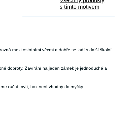
Všechny produkty
s tímto motivem
ozná mezi ostatními věcmi a dobře se ladí s další školní
obné dobroty. Zavírání na jeden zámek je jednoduché a
eme ruční mytí; box není vhodný do myčky.