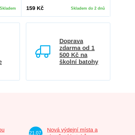
159 Kč
Skladem
Skladem do 2 dnů
Doprava
zdarma od 1
500 Kč na
e
školní batohy
ou
Nová výdejní místa a
21.07.