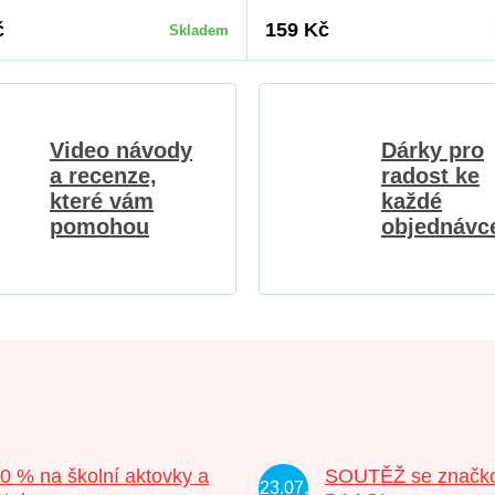
č
159 Kč
Skladem
Video návody
Dárky pro
a recenze,
radost ke
které vám
každé
pomohou
objednávc
20 % na školní aktovky a
SOUTĚŽ se značk
23.07.