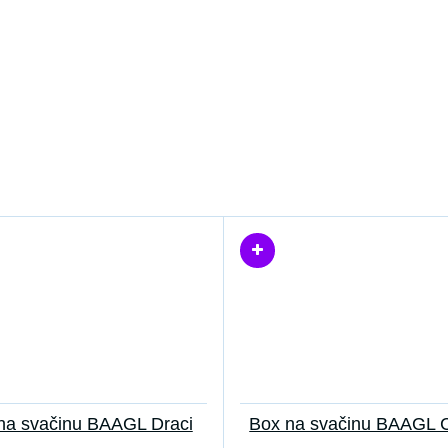
na svačinu BAAGL Draci
Box na svačinu BAAGL 