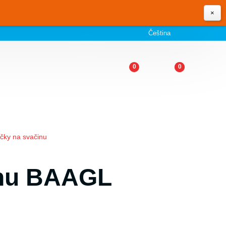
×
Čeština
0
0
ičky na svačinu
inu BAAGL