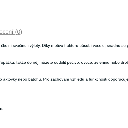
cení (0)
olní svačinu i výlety. Díky motivu traktoru působí vesele, snadno se p
řepážku, takže do něj můžete oddělit pečivo, ovoce, zeleninu nebo dr
o aktovky nebo batohu. Pro zachování vzhledu a funkčnosti doporučuj
n.