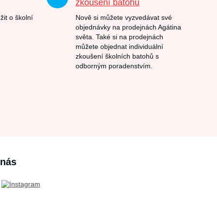
zkoušení batohů
žit o školní
Nově si můžete vyzvedávat své
objednávky na prodejnách Agátina
světa. Také si na prodejnách
můžete objednat individuální
zkoušení školních batohů s
odborným poradenstvím.
 nás