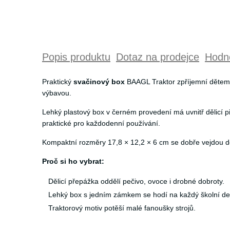
Popis produktu
Dotaz na prodejce
Hodno
Praktický
svačinový box
BAAGL Traktor zpříjemní dětem šk
výbavou.
Lehký plastový box v černém provedení má uvnitř dělicí p
praktické pro každodenní používání.
Kompaktní rozměry 17,8 × 12,2 × 6 cm se dobře vejdou d
Proč si ho vybrat:
Dělicí přepážka oddělí pečivo, ovoce i drobné dobroty.
Lehký box s jedním zámkem se hodí na každý školní de
Traktorový motiv potěší malé fanoušky strojů.