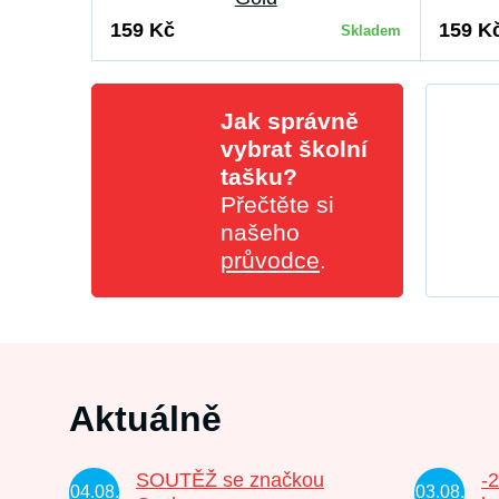
159 Kč
159 K
Skladem
Jak správně
vybrat školní
tašku?
Přečtěte si
našeho
průvodce
.
Aktuálně
SOUTĚŽ se značkou
-
04.08.
03.08.