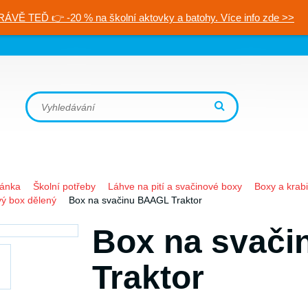
RÁVĚ TEĎ 👉 -20 % na školní aktovky a batohy. Více info zde >>
ránka
Školní potřeby
Láhve na pití a svačinové boxy
Boxy a krab
ý box dělený
Box na svačinu BAAGL Traktor
Box na svač
Traktor