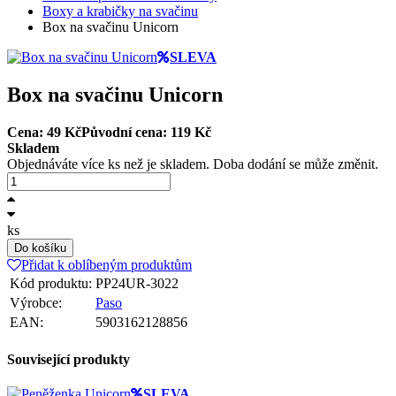
Boxy a krabičky na svačinu
Box na svačinu Unicorn
SLEVA
Box na svačinu Unicorn
Cena:
49
Kč
Původní cena: 119 Kč
Skladem
Objednáváte více ks než je skladem. Doba dodání se může změnit.
ks
Do košíku
Přidat k oblíbeným produktům
Kód produktu:
PP24UR-3022
Výrobce:
Paso
EAN:
5903162128856
Související produkty
SLEVA