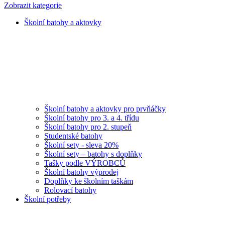
Zobrazit kategorie
Školní batohy a aktovky
Školní batohy a aktovky pro prvňáčky
Školní batohy pro 3. a 4. třídu
Školní batohy pro 2. stupeň
Studentské batohy
Školní sety - sleva 20%
Školní sety – batohy s doplňky
Tašky podle VÝROBCŮ
Školní batohy výprodej
Doplňky ke školním taškám
Rolovací batohy
Školní potřeby