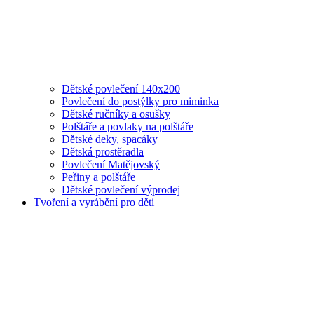
Dětské povlečení 140x200
Povlečení do postýlky pro miminka
Dětské ručníky a osušky
Polštáře a povlaky na polštáře
Dětské deky, spacáky
Dětská prostěradla
Povlečení Matějovský
Peřiny a polštáře
Dětské povlečení výprodej
Tvoření a vyrábění pro děti