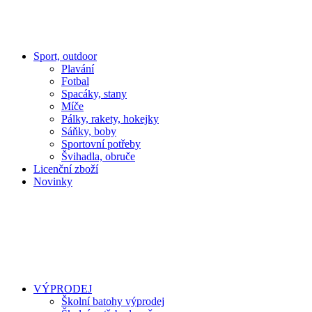
Sport, outdoor
Plavání
Fotbal
Spacáky, stany
Míče
Pálky, rakety, hokejky
Sáňky, boby
Sportovní potřeby
Švihadla, obruče
Licenční zboží
Novinky
VÝPRODEJ
Školní batohy výprodej