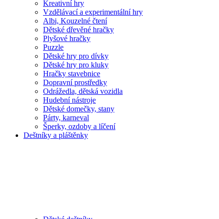
Kreativní hry
Vzdělávací a experimentální hry
Albi, Kouzelné čtení
Dětské dřevěné hračky
Plyšové hračky
Puzzle
Dětské hry pro dívky
Dětské hry pro kluky
Hračky stavebnice
Dopravní prostředky
Odrážedla, dětská vozidla
Hudební nástroje
Dětské domečky, stany
Párty, karneval
Šperky, ozdoby a líčení
Deštníky a pláštěnky