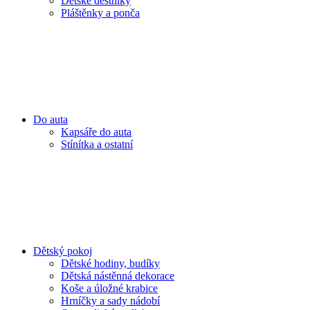
Dětské deštníky
Pláštěnky a ponča
Do auta
Kapsáře do auta
Stínítka a ostatní
Dětský pokoj
Dětské hodiny, budíky
Dětská nástěnná dekorace
Koše a úložné krabice
Hrníčky a sady nádobí