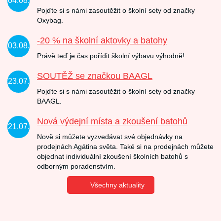
04.08.
Pojďte si s námi zasoutěžit o školní sety od značky
Oxybag.
-20 % na školní aktovky a batohy
03.08.
Právě teď je čas pořídit školní výbavu výhodně!
SOUTĚŽ se značkou BAAGL
23.07.
Pojďte si s námi zasoutěžit o školní sety od značky
BAAGL.
Nová výdejní místa a zkoušení batohů
21.07.
Nově si můžete vyzvedávat své objednávky na
prodejnách Agátina světa. Také si na prodejnách můžete
objednat individuální zkoušení školních batohů s
odborným poradenstvím.
Všechny aktuality