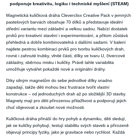
podporuje kreativitu, logiku i technické myšlení (STEAM)
Magnetická kuličková dráha Cleverclixx Creative Pack v jemných
pastelových barvách obsahuje 70 dílků a představuje ideální
střední variantu mezi základní a velkou sadou. Nabízí dostatek
prvků pro kreativní stavění i experimentování, a přitom zůstává
přehledná a dobře kombinovatelná s dalšími sadami. V balení
najdete pestrou kombinaci prvků pro tvorbu kuličkových drah,
rovné i zahnuté trubky, vlnité části, dílky ve tvaru U, čtvercové
základny, sběrnou misku i kuličky. Právě tahle variabilita
umožňuje vytvářet pokaždé nové a originální dráhy.
Díky silným magnetům do sebe jednotlivé dílky snadno
zapadají, takže děti mohou bez frustrace tvořit vlastní
konstrukce – od jednoduchých drah až po složitější 3D stavby.
Magnety mají pro děti přirozenou přitažlivost a podporují jejich
chuť objevovat a zkoušet nové možnosti.
Kuličková dráha přináší do hry pohyb a dynamiku, děti sledují,
jak se kuličky pohybují, testují stabilitu svých staveb a přirozeně
objevují principy fyziky, jako je gravitace nebo rychlost. Každá