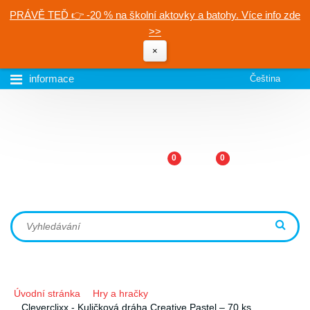
PRÁVĚ TEĎ 👉 -20 % na školní aktovky a batohy. Více info zde
>>
×
informace
Čeština
0
0
Úvodní stránka
Hry a hračky
Cleverclixx - Kuličková dráha Creative Pastel – 70 ks