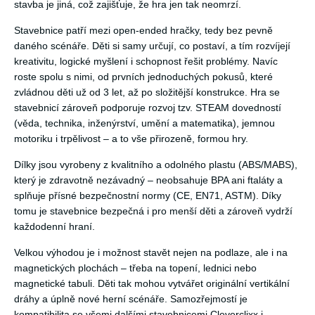
stavba je jiná, což zajišťuje, že hra jen tak neomrzí.
Stavebnice patří mezi open-ended hračky, tedy bez pevně
daného scénáře. Děti si samy určují, co postaví, a tím rozvíjejí
kreativitu, logické myšlení i schopnost řešit problémy. Navíc
roste spolu s nimi, od prvních jednoduchých pokusů, které
zvládnou děti už od 3 let, až po složitější konstrukce. Hra se
stavebnicí zároveň podporuje rozvoj tzv. STEAM dovedností
(věda, technika, inženýrství, umění a matematika), jemnou
motoriku i trpělivost – a to vše přirozeně, formou hry.
Dílky jsou vyrobeny z kvalitního a odolného plastu (ABS/MABS),
který je zdravotně nezávadný – neobsahuje BPA ani ftaláty a
splňuje přísné bezpečnostní normy (CE, EN71, ASTM). Díky
tomu je stavebnice bezpečná i pro menší děti a zároveň vydrží
každodenní hraní.
Velkou výhodou je i možnost stavět nejen na podlaze, ale i na
magnetických plochách – třeba na topení, lednici nebo
magnetické tabuli. Děti tak mohou vytvářet originální vertikální
dráhy a úplně nové herní scénáře. Samozřejmostí je
kompatibilita se všemi dalšími stavebnicemi Cleverclixx i