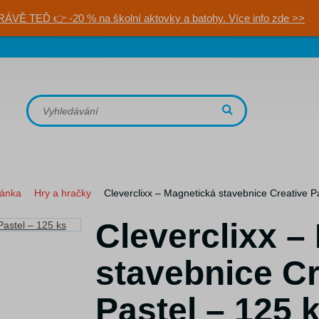
RÁVĚ TEĎ 👉 -20 % na školní aktovky a batohy. Více info zde >>
ránka
Hry a hračky
Cleverclixx – Magnetická stavebnice Creative P
Cleverclixx –
stavebnice Cr
Pastel – 125 