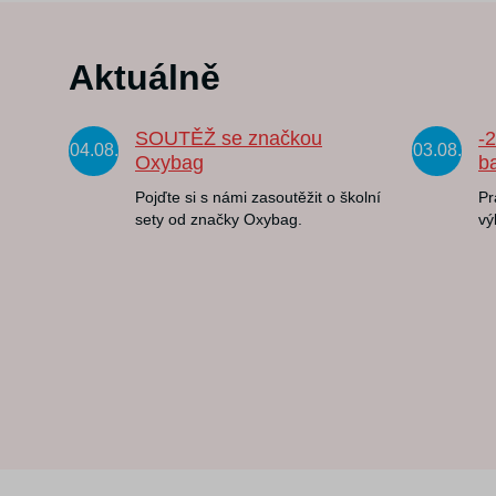
Aktuálně
SOUTĚŽ se značkou
-
04.08.
03.08.
Oxybag
b
Pojďte si s námi zasoutěžit o školní
Pr
sety od značky Oxybag.
vý