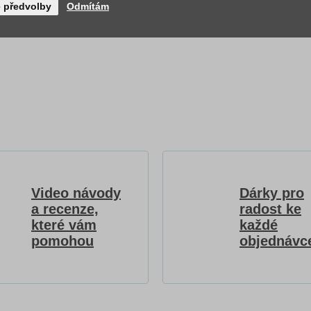
é předvolby
Odmítám
Video návody
Dárky pro
a recenze,
radost ke
které vám
každé
pomohou
objednávc