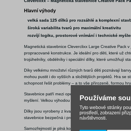
Cleverclixx – Magnetická stavebnice Creative Pack Pa
Hlavní výhody
velká sada 125 dílků pro rozsáhlé a komplexní stav
široká variabilita tvarů pro maximální kreativitu
rozvíjí logiku, prostorové vnímání i technické myšl
Magnetická stavebnice Cleverclixx Large Creative Pack v
propracované konstrukce. Je ideální pro děti, které už chtě
trojúhelníky, obdélníky i speciální dílky, které umožňují 
Díky velkému množství různých tvarů děti poznávají barvy, 
mohou pustit i do vyšších a složitějších projektů. Hra se
schopnost řešit problémy – a to vše přirozeně, formou hry
Stavebnice patří mezi open-ended hračky, které nemají pevn
Používáme sou
myšlení. Velkou výhodou je i možnost stavět nejen na podl
Tyto webové stránky použ
Dílky jsou vyrobeny z kvalitního a odolného plastu (MAB
prostředí, zobrazení při
stavebnice bezpečná i pro menší děti a zároveň vydrží ka
návštěvnosti.
Samozřejmostí je plná kompatibilita se všemi dalšími stav