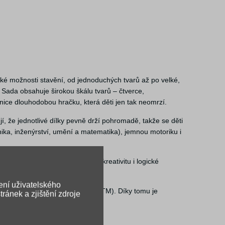
ké možnosti stavění, od jednoduchých tvarů až po velké,
í. Sada obsahuje širokou škálu tvarů – čtverce,
ebnice dlouhodobou hračku, která děti jen tak neomrzí.
jí, že jednotlivé dílky pevně drží pohromadě, takže se děti
nika, inženýrství, umění a matematika), jemnou motoriku i
ím přirozeně rozvíjí fantazii, kreativitu i logické
lednici nebo magnetické tabuli.
ení uživatelského
ezpečnostní normy (CE, EN71, ASTM). Díky tomu je
ránek a zjištění zdroje
kdykoliv rozšířit.