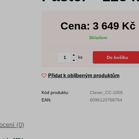
Cena:
3 649
Kč
Skladem
ks
Do košíku
Přidat k oblíbeným produktům
Kód produktu:
Clever_CC-1005
EAN:
6096120768764
cení (0)