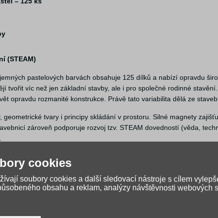
stel – 125 ks
by
ení (STEAM)
 jemných pastelových barvách obsahuje 125 dílků a nabízí opravdu širo
jí tvořit víc než jen základní stavby, ale i pro společné rodinné stavěn
stavět opravdu rozmanité konstrukce. Právě tato variabilita dělá ze stav
geometrické tvary i principy skládání v prostoru. Silné magnety zajišťu
 stavebnicí zároveň podporuje rozvoj tzv. STEAM dovedností (věda, tech
.
ě daný scénář, takže děti samy objevují, co všechno lze vytvořit. Právě t
bory cookies
aze, ale i na vertikálních magnetických plochách, například na topení, 
ívají soubory cookies a další sledovací nástroje s cílem vylepš
S), který je zdravotně nezávadný – neobsahuje BPA a splňuje přísné b
způsobeného obsahu a reklam, analýzy návštěvnosti webových st
ždodenní hraní.
ebnicemi Cleverclixx i podobnými magnetickými systémy, takže ji můžete 