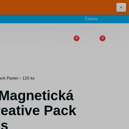
×
Čeština
0
0
ack Pastel – 125 ks
 Magnetická
eative Pack
ks