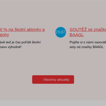
20 % na školní aktovky a
SOUTĚŽ se značk
23.07.
atohy
BAAGL
ávě teď je čas pořídit školní
Pojďte si s námi zasoutě
bavu výhodně!
sety od značky BAAGL.
Všechny aktuality