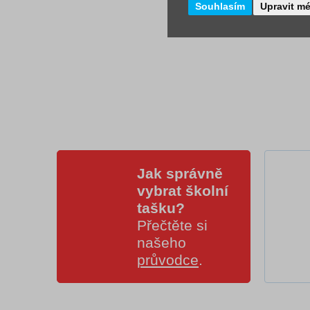
Souhlasím
Upravit m
Jak správně
vybrat školní
tašku?
Přečtěte si
našeho
průvodce
.