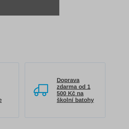
Doprava
zdarma od 1
500 Kč na
e
školní batohy