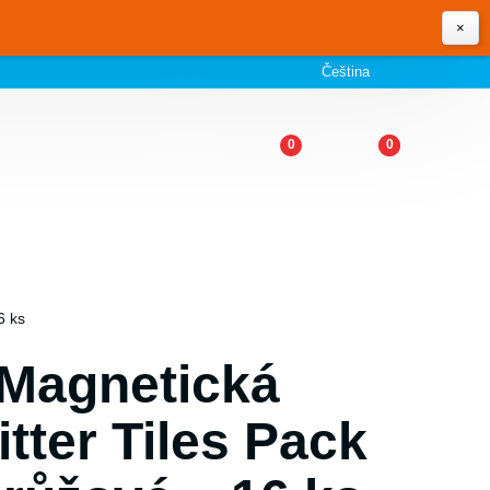
×
Čeština
0
0
6 ks
 Magnetická
tter Tiles Pack