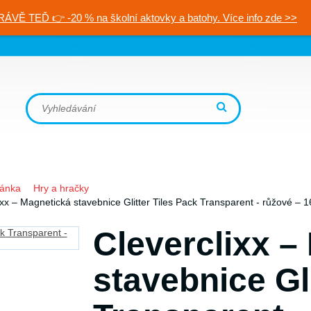
RÁVĚ TEĎ 👉 -20 % na školní aktovky a batohy. Více info zde >>
ránka
Hry a hračky
ixx – Magnetická stavebnice Glitter Tiles Pack Transparent - růžové – 1
Cleverclixx –
stavebnice Gli