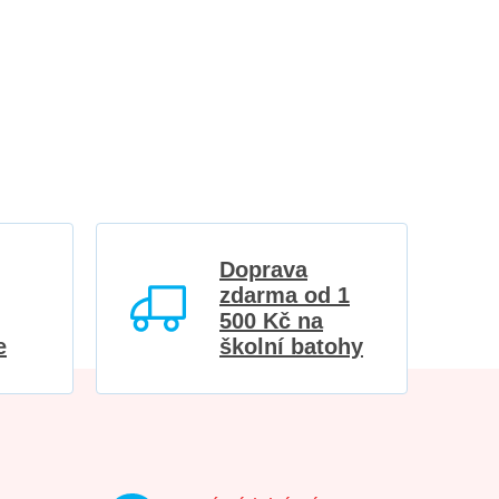
Doprava
zdarma od 1
500 Kč na
e
školní batohy