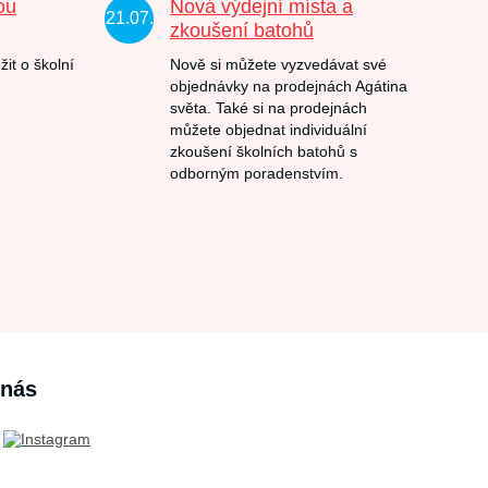
ou
Nová výdejní místa a
21.07.
zkoušení batohů
žit o školní
Nově si můžete vyzvedávat své
objednávky na prodejnách Agátina
světa. Také si na prodejnách
můžete objednat individuální
zkoušení školních batohů s
odborným poradenstvím.
 nás