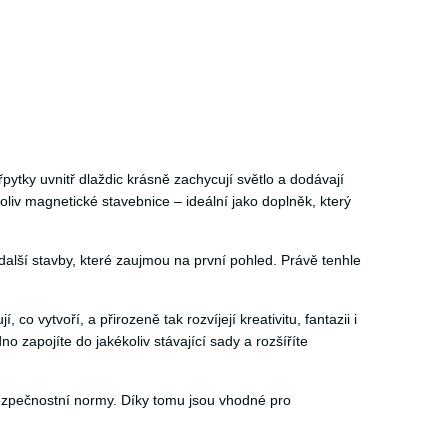
řpytky uvnitř dlaždic krásně zachycují světlo a dodávají
oliv magnetické stavebnice – ideální jako doplněk, který
a další stavby, které zaujmou na první pohled. Právě tenhle
o vytvoří, a přirozeně tak rozvíjejí kreativitu, fantazii i
o zapojíte do jakékoliv stávající sady a rozšíříte
bezpečnostní normy. Díky tomu jsou vhodné pro