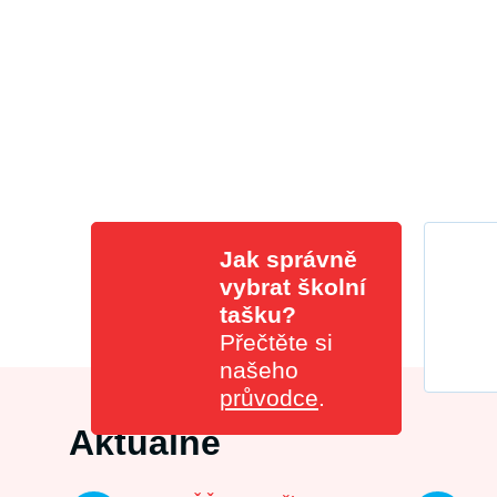
Jak správně
vybrat školní
tašku?
Přečtěte si
našeho
průvodce
.
Aktuálně