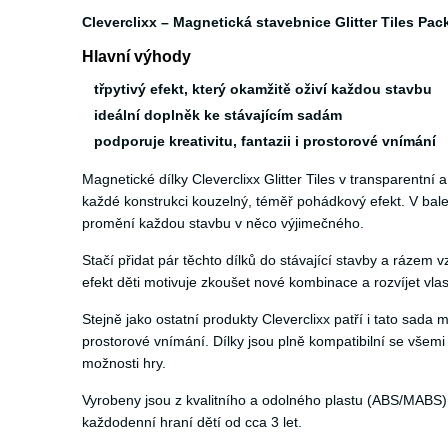
Cleverclixx – Magnetická stavebnice Glitter Tiles Pac
Hlavní výhody
třpytivý efekt, který okamžitě oživí každou stavbu
ideální doplněk ke stávajícím sadám
podporuje kreativitu, fantazii i prostorové vnímání
Magnetické dílky Cleverclixx Glitter Tiles v transparentní 
každé konstrukci kouzelný, téměř pohádkový efekt. V balení
promění každou stavbu v něco výjimečného.
Stačí přidat pár těchto dílků do stávající stavby a rázem 
efekt děti motivuje zkoušet nové kombinace a rozvíjet vla
Stejně jako ostatní produkty Cleverclixx patří i tato sada 
prostorové vnímání. Dílky jsou plně kompatibilní se všemi 
možnosti hry.
Vyrobeny jsou z kvalitního a odolného plastu (ABS/MABS),
každodenní hraní dětí od cca 3 let.