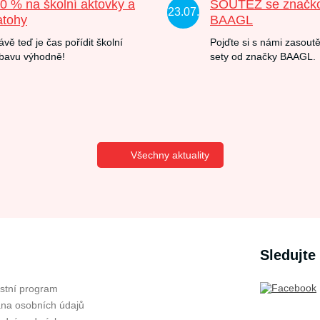
20 % na školní aktovky a
SOUTĚŽ se značk
23.07.
atohy
BAAGL
ávě teď je čas pořídit školní
Pojďte si s námi zasoutě
bavu výhodně!
sety od značky BAAGL.
Všechny aktuality
Sledujte
stní program
na osobních údajů