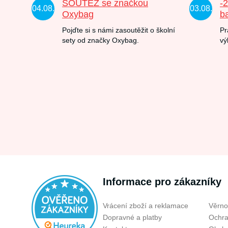
SOUTĚŽ se značkou
-
04.08.
03.08.
Oxybag
b
Pojďte si s námi zasoutěžit o školní
Pr
sety od značky Oxybag.
vý
Informace pro zákazníky
Vrácení zboží a reklamace
Věrno
Dopravné a platby
Ochra