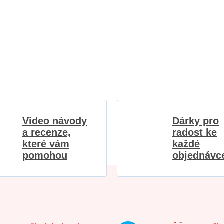
Video návody
Dárky pro
a recenze,
radost ke
které vám
každé
pomohou
objednávc