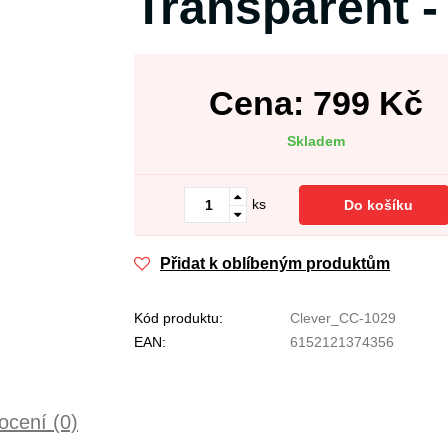
Transparent -
Cena:
799
Kč
Skladem
ks
Do košíku
Přidat k oblíbeným produktům
Kód produktu:
Clever_CC-1029
EAN:
6152121374356
cení (0)