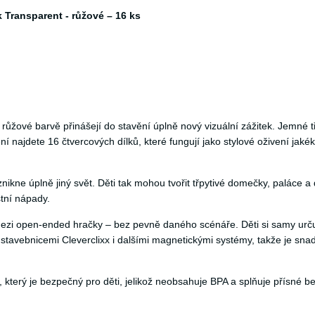
k Transparent - růžové – 16 ks
a růžové barvě přinášejí do stavění úplně nový vizuální zážitek. Jemné t
 najdete 16 čtvercových dílků, které fungují jako stylové oživení jakék
vznikne úplně jiný svět. Děti tak mohou tvořit třpytivé domečky, paláce 
stní nápady.
mezi open-ended hračky – bez pevně daného scénáře. Děti si samy určují, c
stavebnicemi Cleverclixx i dalšími magnetickými systémy, takže je snadn
 který je bezpečný pro děti, jelikož neobsahuje BPA a splňuje přísné 