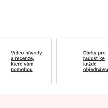
Video návody
Dárky pro
a recenze,
radost ke
které vám
každé
pomohou
objednávc