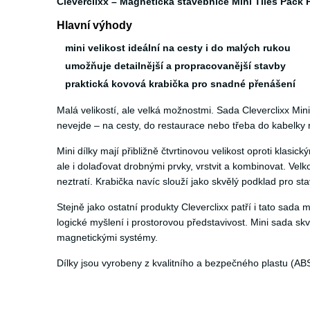
Cleverclixx – Magnetická stavebnice Mini Tiles Pack P
Hlavní výhody
mini velikost ideální na cesty i do malých rukou
umožňuje detailnější a propracovanější stavby
praktická kovová krabička pro snadné přenášení
Malá velikostí, ale velká možnostmi. Sada Cleverclixx Min
nevejde – na cesty, do restaurace nebo třeba do kabelky 
Mini dílky mají přibližně čtvrtinovou velikost oproti kla
ale i dolaďovat drobnými prvky, vrstvit a kombinovat. Vel
neztratí. Krabička navíc slouží jako skvělý podklad pro sta
Stejně jako ostatní produkty Cleverclixx patří i tato sada 
logické myšlení i prostorovou představivost. Mini sada skv
magnetickými systémy.
Dílky jsou vyrobeny z kvalitního a bezpečného plastu (AB