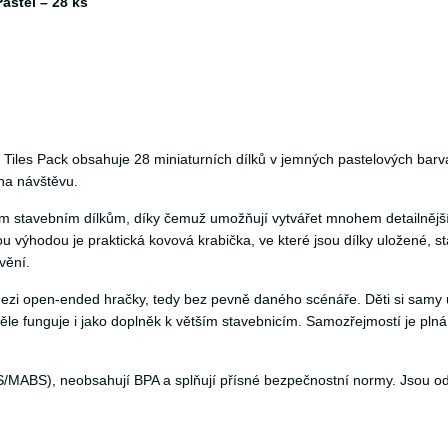
astel – 28 ks
i Tiles Pack obsahuje 28 miniaturních dílků v jemných pastelových barv
na návštěvu.
sickým stavebním dílkům, díky čemuž umožňují vytvářet mnohem detailnějš
kou výhodou je praktická kovová krabička, ve které jsou dílky uložené, 
vění.
mezi open-ended hračky, tedy bez pevně daného scénáře. Děti si samy urču
ěle funguje i jako doplněk k větším stavebnicím. Samozřejmostí je plná 
S/MABS), neobsahují BPA a splňují přísné bezpečnostní normy. Jsou od