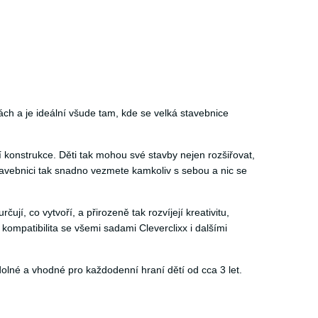
ách a je ideální všude tam, kde se velká stavebnice
í konstrukce. Děti tak mohou své stavby nejen rozšiřovat,
stavebnici tak snadno vezmete kamkoliv s sebou a nic se
jí, co vytvoří, a přirozeně tak rozvíjejí kreativitu,
kompatibilita se všemi sadami Cleverclixx i dalšími
olné a vhodné pro každodenní hraní dětí od cca 3 let.