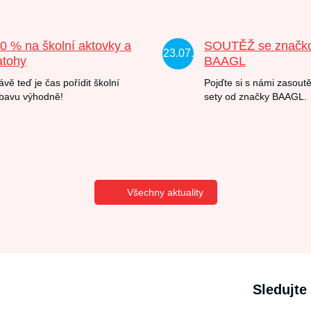
20 % na školní aktovky a
SOUTĚŽ se značk
23.07.
atohy
BAAGL
ávě teď je čas pořídit školní
Pojďte si s námi zasoutě
bavu výhodně!
sety od značky BAAGL.
Všechny aktuality
Sledujte