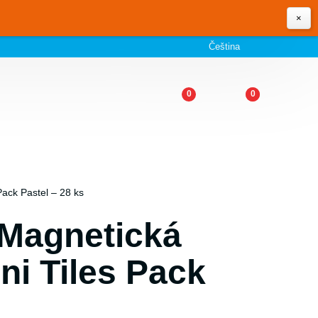
×
Čeština
0
0
Pack Pastel – 28 ks
 Magnetická
ni Tiles Pack
s