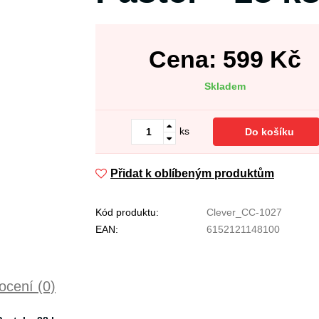
Cena:
599
Kč
Skladem
ks
Do košíku
Přidat k oblíbeným produktům
Kód produktu:
Clever_CC-1027
EAN:
6152121148100
cení (0)