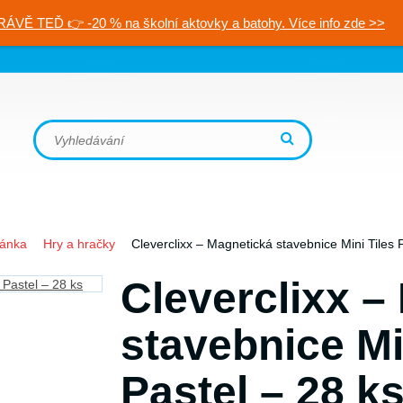
RÁVĚ TEĎ 👉 -20 % na školní aktovky a batohy. Více info zde >>
ránka
Hry a hračky
Cleverclixx – Magnetická stavebnice Mini Tiles 
Cleverclixx –
stavebnice Mi
Pastel – 28 k