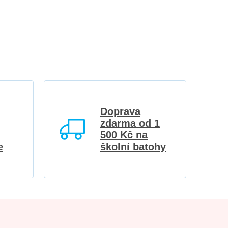
Doprava
zdarma od 1
500 Kč na
e
školní batohy