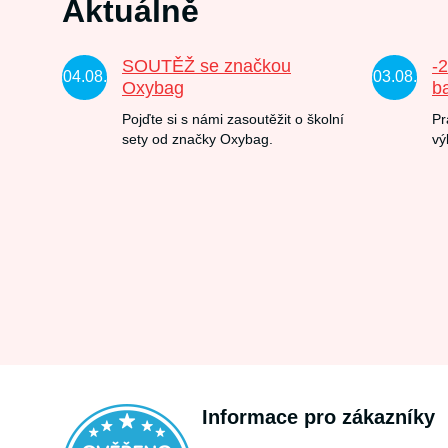
Aktuálně
SOUTĚŽ se značkou
-
04.08.
03.08.
Oxybag
b
Pojďte si s námi zasoutěžit o školní
Pr
sety od značky Oxybag.
vý
Informace pro zákazníky