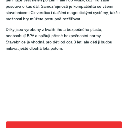
tak může vést nejen po zemi, ale i do výšky, což hru zase
posouvá o kus dál. Samozřejmostí je kompatibilita se všemi
stavebnicemi Cleverclixx i dalšími magnetickými systémy, takže
možnosti hry můžete postupně rozšiřovat.
Dílky jsou vyrobeny z kvalitního a bezpečného plastu,
neobsahují BPA a splňují přísné bezpečnostní normy.
Stavebnice je vhodná pro děti od cca 3 let, ale děti ji budou
milovat ještě dlouhá léta potom.