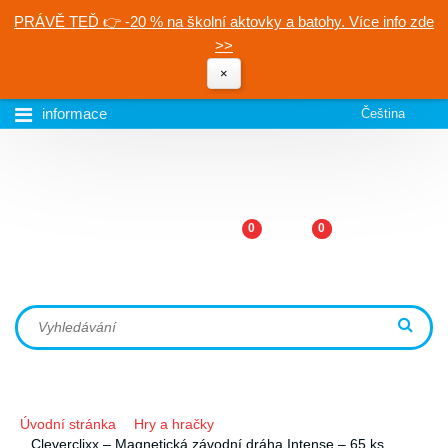
PRÁVĚ TEĎ 👉 -20 % na školní aktovky a batohy. Více info zde
>>
×
informace
Čeština
0
0
Úvodní stránka
Hry a hračky
Cleverclixx – Magnetická závodní dráha Intense – 65 ks