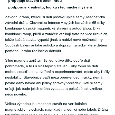
propojuje stavění s akční hrou
podporuje kreativitu, logiku i technické myšlení
Závodní dráha, kterou si děti postaví úplně samy. Magnetická
závodní dráha Cleverclixx Intense v sytých barvách s 65 dílky
kombinuje klasické magnetické stavění s autodráhou. Díky
kombinaci ramp, pilířů a zatáček vznikají tratě na více úrovních,
takže každá stavba vypadá jinak a nabízí nové možnosti hry.
Součástí balení je také autíčko a dopravní značky, které dětem
pomohou dráhu realisticky dotvořit.
Silné magnety zajišťují, že jednotlivé dílky dobře drží
pohromadě, a to i u složitějších staveb. Díky tomu se děti
mohou soustředit na tvoření a experimentování, místo aby řešily
nestabilitu. Stavebnice patří mezi open-ended hračky, nemá
pevně daný návod ani jediný správný výsledek. Děti si samy
určují, jak bude jejich dráha vypadat, a pokaždé tak vznikne
něco nového.
Velkou výhodou je i možnost stavět na vertikálních
magnetických plochách, například na lednici nebo tabuli. Dráha