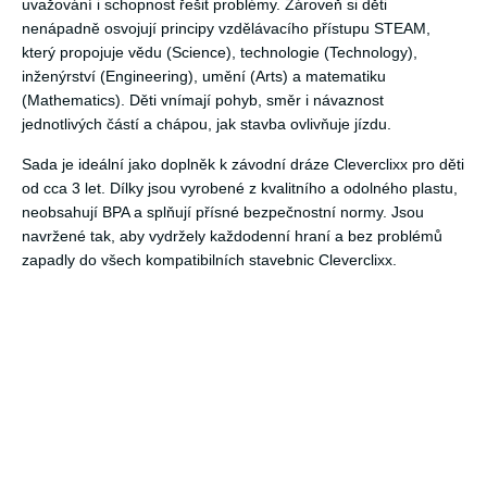
uvažování i schopnost řešit problémy. Zároveň si děti
nenápadně osvojují principy vzdělávacího přístupu STEAM,
který propojuje vědu (Science), technologie (Technology),
inženýrství (Engineering), umění (Arts) a matematiku
(Mathematics). Děti vnímají pohyb, směr i návaznost
jednotlivých částí a chápou, jak stavba ovlivňuje jízdu.
Sada je ideální jako doplněk k závodní dráze Cleverclixx pro děti
od cca 3 let. Dílky jsou vyrobené z kvalitního a odolného plastu,
neobsahují BPA a splňují přísné bezpečnostní normy. Jsou
navržené tak, aby vydržely každodenní hraní a bez problémů
zapadly do všech kompatibilních stavebnic Cleverclixx.