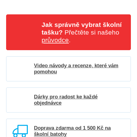
Jak správně vybrat školní
tašku?
Přečtěte si našeho
průvodce
.
Video návody a recenze, které vám
pomohou
Dárky pro radost ke každé
objednávce
Doprava zdarma od 1 500 Kč na
školní batohy