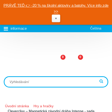
PRÁVĚ TEĎ 👉 -20 % na školní aktovky a batohy. Více info zde
>>
×
informace
Čeština
0
0
Úvodní stránka
Hry a hračky
Cleverclixx – Magnetická závodní dráha Intense - sada