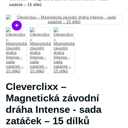
zatáček – 15 dílků
Cleverclixx –
Magnetická závodní
dráha Intense - sada
zatáček – 15 dílků