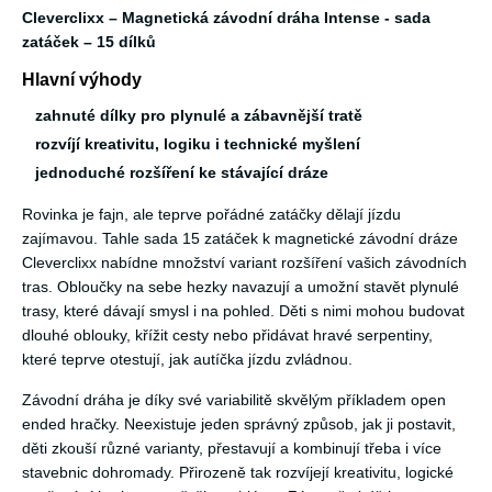
Cleverclixx – Magnetická závodní dráha Intense - sada
zatáček – 15 dílků
Hlavní výhody
zahnuté dílky pro plynulé a zábavnější tratě
rozvíjí kreativitu, logiku i technické myšlení
jednoduché rozšíření ke stávající dráze
Rovinka je fajn, ale teprve pořádné zatáčky dělají jízdu
zajímavou. Tahle sada 15 zatáček k magnetické závodní dráze
Cleverclixx nabídne množství variant rozšíření vašich závodních
tras. Obloučky na sebe hezky navazují a umožní stavět plynulé
trasy, které dávají smysl i na pohled. Děti s nimi mohou budovat
dlouhé oblouky, křížit cesty nebo přidávat hravé serpentiny,
které teprve otestují, jak autíčka jízdu zvládnou.
Závodní dráha je díky své variabilitě skvělým příkladem open
ended hračky. Neexistuje jeden správný způsob, jak ji postavit,
děti zkouší různé varianty, přestavují a kombinují třeba i více
stavebnic dohromady. Přirozeně tak rozvíjejí kreativitu, logické