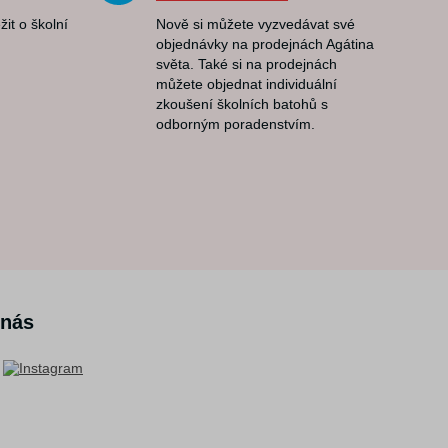
žit o školní
Nově si můžete vyzvedávat své
objednávky na prodejnách Agátina
světa. Také si na prodejnách
můžete objednat individuální
zkoušení školních batohů s
odborným poradenstvím.
 nás