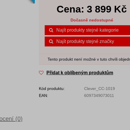
Cena:
3 899
Kč
Dočasně nedostupné
Najít produkty stejné kategorie
Najít produkty stejné značky
Tento produkt není možné v tuto chvíli objed
Přidat k oblíbeným produktům
Kód produktu:
Clever_CC-1019
EAN:
6097349073011
cení (0)