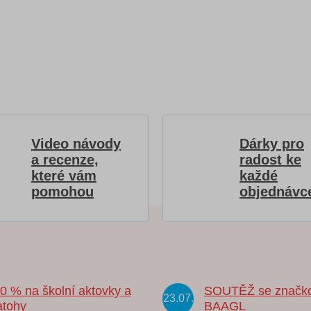
Video návody
Dárky pro
a recenze,
radost ke
které vám
každé
pomohou
objednávc
20 % na školní aktovky a
SOUTĚŽ se značk
23.07.
atohy
BAAGL