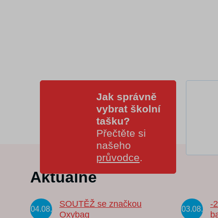
Jak správně
vybrat školní
tašku?
Přečtěte si
našeho
průvodce
.
Aktuálně
SOUTĚŽ se značkou
-
04.08.
03.08.
Oxybag
b