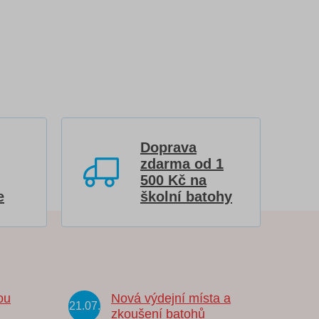
Doprava
zdarma od 1
500 Kč na
e
školní batohy
ou
Nová výdejní místa a
21.07.
zkoušení batohů