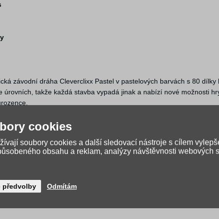
s
ky
ická závodní dráha Cleverclixx Pastel v pastelových barvách s 80 dílk
íce úrovních, takže každá stavba vypadá jinak a nabízí nové možnosti hr
ourozence.
romadě, a to i u složitějších staveb. Díky tomu se děti mohou soustředit
bory cookies
 návod ani jediný správný výsledek. Děti si samy určují, jak bude je
ívají soubory cookies a další sledovací nástroje s cílem vylepš
ických plochách, například na lednici nebo tabuli. Dráha tak může vést
způsobeného obsahu a reklam, analýzy návštěvnosti webových st
icemi Cleverclixx i dalšími magnetickými systémy, takže možnosti hry m
sahují BPA a splňují přísné bezpečnostní normy. Stavebnice je vhodná pr
é předvolby
Odmítám