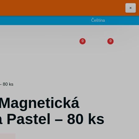
×
Čeština
0
0
– 80 ks
 Magnetická
 Pastel – 80 ks