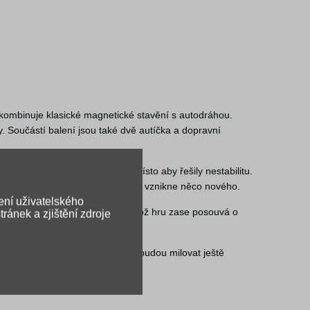
y kombinuje klasické magnetické stavění s autodráhou.
y. Součástí balení jsou také dvě autíčka a dopravní
 na tvoření a experimentování, místo aby řešily nestabilitu.
jich dráha vypadat, a pokaždé tak vznikne něco nového.
ení uživatelského
 nejen po zemi, ale i do výšky, což hru zase posouvá o
ránek a zjištění zdroje
ůžete postupně rozšiřovat.
o děti od cca 3 let, ale děti ji budou milovat ještě