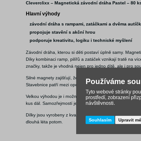
Cleverclixx – Magnetická závodní dráha Pastel – 80 k
Hlavní výhody
závodní dráha s rampami, zatáčkami a dvěma autíč
propojuje stavění s akční hrou
podporuje kreativitu, logiku i technické myšlení
Závodní dráha, kterou si děti postaví úplně samy. Magnet
Díky kombinaci ramp, pilířů a zatáček vznikají tratě na v
značky, takže je vhodná nejen pro jedno dítě, ale i pro s
Silné magnety zajišťují, že jednotlivé dílky dobře drží poh
Používáme sou
Stavebnice patří mezi open-ended hračky, nemá pevně daný
Tyto webové stránky použ
Velkou výhodou je i možnost stavět na vertikálních magnet
prostředí, zobrazení při
návštěvnosti.
kus dál. Samozřejmostí je kompatibilita se všemi stavebn
Dílky jsou vyrobeny z kvalitního a bezpečného plastu, neob
Souhlasím
Upravit m
dlouhá léta potom.